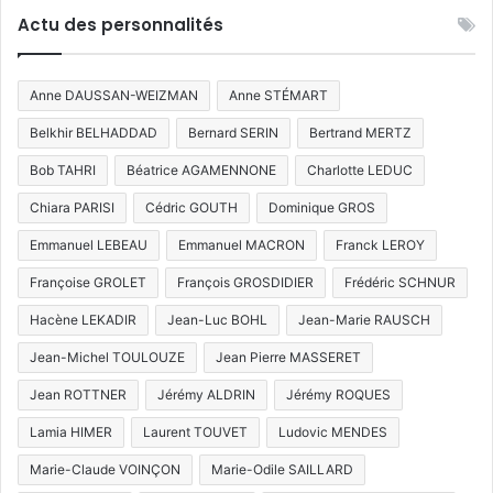
»
Actu des personnalités
Anne DAUSSAN-WEIZMAN
Anne STÉMART
Belkhir BELHADDAD
Bernard SERIN
Bertrand MERTZ
Bob TAHRI
Béatrice AGAMENNONE
Charlotte LEDUC
Chiara PARISI
Cédric GOUTH
Dominique GROS
Emmanuel LEBEAU
Emmanuel MACRON
Franck LEROY
Françoise GROLET
François GROSDIDIER
Frédéric SCHNUR
Hacène LEKADIR
Jean-Luc BOHL
Jean-Marie RAUSCH
Jean-Michel TOULOUZE
Jean Pierre MASSERET
Jean ROTTNER
Jérémy ALDRIN
Jérémy ROQUES
Lamia HIMER
Laurent TOUVET
Ludovic MENDES
Marie-Claude VOINÇON
Marie-Odile SAILLARD