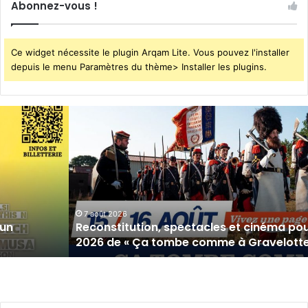
Abonnez-vous !
Ce widget nécessite le plugin Arqam Lite. Vous pouvez l'installer
depuis le menu Paramètres du thème> Installer les plugins.
Reconstitution,
spectacles
et
cinéma
pour
l’édition
2026
de
7 août 2026
’un
Reconstitution, spectacles et cinéma pour
«
2026 de « Ça tombe comme à Gravelotte
Ça
tombe
comme
à
Gravelotte