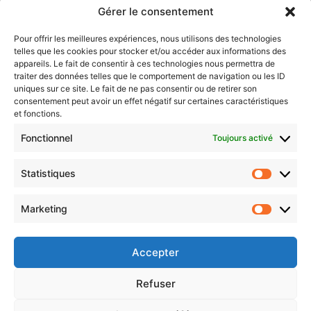
Gérer le consentement
Sentier des lanternes
Pour offrir les meilleures expériences, nous utilisons des technologies
telles que les cookies pour stocker et/ou accéder aux informations des
Newsletter gratuite
appareils. Le fait de consentir à ces technologies nous permettra de
traiter des données telles que le comportement de navigation ou les ID
uniques sur ce site. Le fait de ne pas consentir ou de retirer son
consentement peut avoir un effet négatif sur certaines caractéristiques
et fonctions.
Choisissez : matin, soir ou hebdo ?
Fonctionnel
Toujours activé
Les infos essentielles de la région à lire au moment où cela vous
arrange !
Statistiques
Statistiq
Entrez
votre
Marketing
Marketin
adresse
e-
mail
Accepter
Evénements
Refuser