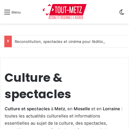
Sw
Menu
Reconstitution, spectacles et cinéma pour l’édition 2026 de « Ça tombe comme à Gravelotte »
Culture &
spectacles
Culture et spectacles
à
Metz
, en
Moselle
et en
Lorraine
:
toutes les actualités culturelles et informations
essentielles au sujet de la culture, des spectacles,