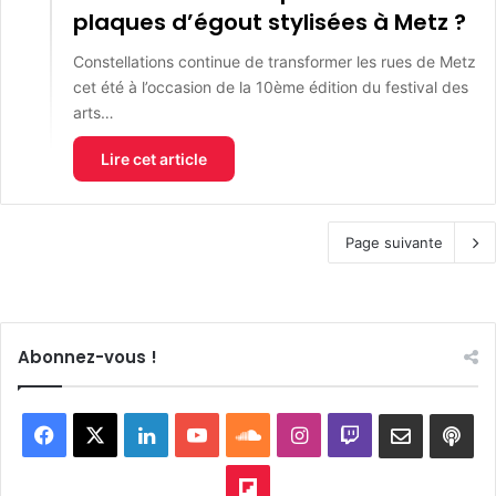
plaques d’égout stylisées à Metz ?
Constellations continue de transformer les rues de Metz
cet été à l’occasion de la 10ème édition du festival des
arts…
Lire cet article
Page suivante
Abonnez-vous !
Facebook
X
Linkedin
YouTube
SoundCloud
Instagram
Twitch
Newslett
Goo
pod
Flipboard