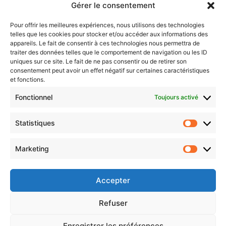
Gérer le consentement
Sentier des lanternes
Pour offrir les meilleures expériences, nous utilisons des technologies
telles que les cookies pour stocker et/ou accéder aux informations des
Newsletter gratuite
appareils. Le fait de consentir à ces technologies nous permettra de
traiter des données telles que le comportement de navigation ou les ID
uniques sur ce site. Le fait de ne pas consentir ou de retirer son
consentement peut avoir un effet négatif sur certaines caractéristiques
et fonctions.
Choisissez : matin, soir ou hebdo ?
Fonctionnel
Toujours activé
Les infos essentielles de la région à lire au moment où cela vous
arrange !
Statistiques
Statistiq
Entrez
votre
Marketing
Marketin
adresse
e-
mail
Accepter
Evénements
Refuser
Enregistrer les préférences
AI now