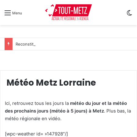
Sw
Menu
Reconstitution, spectacles et cinéma pour l’édition 2026 de « Ça tombe comme à Gravelotte »
Météo Metz Lorraine
Ici, retrouvez tous les jours la
météo du jour et la météo
des prochains jours (météo à 5 jours) à Metz
. Plus bas, la
météo régionale en vidéo.
[wpc-weather id= »147928″/]