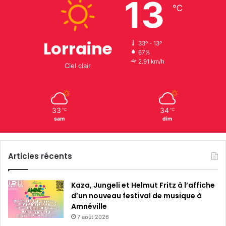
13
℃
Lorraine
33º - 13º
67%
2.91 km/h
Ciel clair
33
34
℃
℃
sam
dim
Articles récents
Kaza, Jungeli et Helmut Fritz à l’affiche
d’un nouveau festival de musique à
Amnéville
7 août 2026