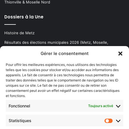
Thionville & Moselle Nord
Dossiers à la Une
Histoire de Metz
Résultats des élections municipales 2026 (Metz, Moselle,
Lorraine)
Gérer le consentement
Sentier des lanternes
Pour offrir les meilleures expériences, nous utilisons des technologies
telles que les cookies pour stocker et/ou accéder aux informations des
Newsletter gratuite
appareils. Le fait de consentir à ces technologies nous permettra de
traiter des données telles que le comportement de navigation ou les ID
uniques sur ce site. Le fait de ne pas consentir ou de retirer son
consentement peut avoir un effet négatif sur certaines caractéristiques
et fonctions.
Choisissez : matin, soir ou hebdo ?
Fonctionnel
Toujours activé
Les infos essentielles de la région à lire au moment où cela vous
arrange !
Statistiques
Statistiq
Entrez