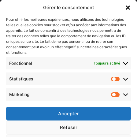
Gérer le consentement
Newsletter gratuite
Pour offrir les meilleures expériences, nous utilisons des technologies
telles que les cookies pour stocker et/ou accéder aux informations des
appareils. Le fait de consentir à ces technologies nous permettra de
traiter des données telles que le comportement de navigation ou les ID
uniques sur ce site. Le fait de ne pas consentir ou de retirer son
Choisissez : matin, soir ou hebdo ?
consentement peut avoir un effet négatif sur certaines caractéristiques
Les infos essentielles de la région à lire au moment où cela vous
et fonctions.
arrange !
Fonctionnel
Toujours activé
Entrez
votre
Statistiques
Statistiq
adresse
e-
Marketing
mail
Marketin
Evénements
Accepter
AI now
Refuser
Festival Constellations Metz