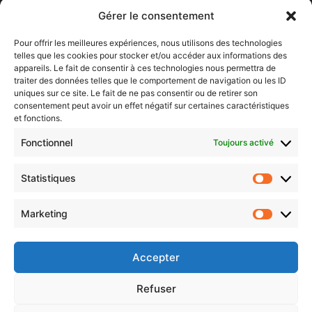
Lorraine)
Gérer le consentement
Sentier des lanternes
Pour offrir les meilleures expériences, nous utilisons des technologies
telles que les cookies pour stocker et/ou accéder aux informations des
Newsletter gratuite
appareils. Le fait de consentir à ces technologies nous permettra de
traiter des données telles que le comportement de navigation ou les ID
uniques sur ce site. Le fait de ne pas consentir ou de retirer son
consentement peut avoir un effet négatif sur certaines caractéristiques
et fonctions.
Choisissez : matin, soir ou hebdo ?
Fonctionnel
Toujours activé
Les infos essentielles de la région à lire au moment où cela vous
arrange !
Statistiques
Statistiq
Entrez
votre
Marketing
Marketin
adresse
e-
mail
Accepter
Evénements
Refuser