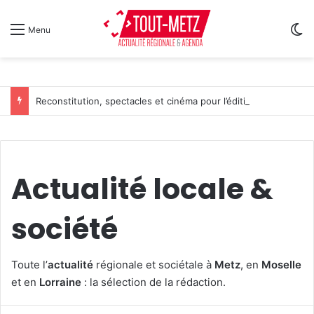
Sw
Menu
Reconstitution, spectacles et cinéma pour l’édition 2026 de « Ça tombe comme à Gravelotte »
Actualité locale &
société
Toute l’
actualité
régionale et sociétale à
Metz
, en
Moselle
et en
Lorraine
: la sélection de la rédaction.