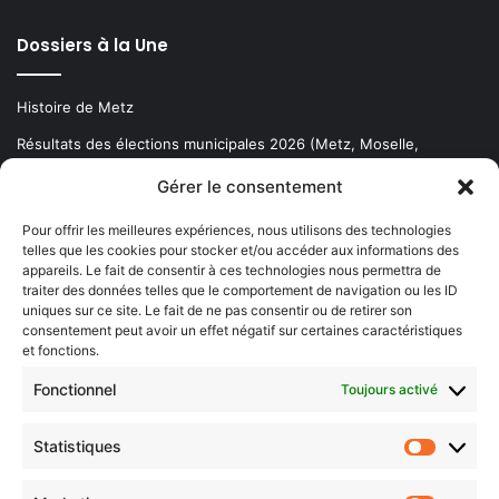
Dossiers à la Une
Histoire de Metz
Résultats des élections municipales 2026 (Metz, Moselle,
Lorraine)
Gérer le consentement
Sentier des lanternes
Pour offrir les meilleures expériences, nous utilisons des technologies
telles que les cookies pour stocker et/ou accéder aux informations des
Newsletter gratuite
appareils. Le fait de consentir à ces technologies nous permettra de
traiter des données telles que le comportement de navigation ou les ID
uniques sur ce site. Le fait de ne pas consentir ou de retirer son
consentement peut avoir un effet négatif sur certaines caractéristiques
et fonctions.
Choisissez : matin, soir ou hebdo ?
Fonctionnel
Toujours activé
Les infos essentielles de la région à lire au moment où cela vous
arrange !
Statistiques
Statistiq
Entrez
votre