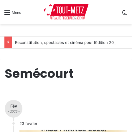
Sw
Menu
Reconstitution, spectacles et cinéma pour l’édition 2026 de « Ça tombe comme à Gravelotte »
Semécourt
Fév
- 2026 -
23 février