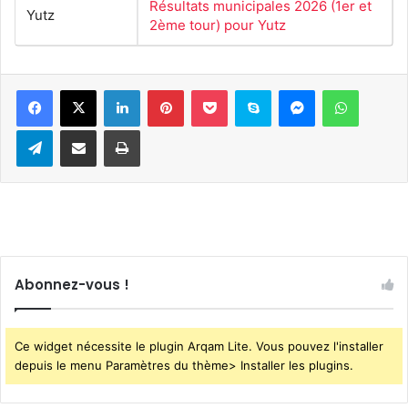
Résultats municipales 2026 (1er et
Yutz
2ème tour) pour Yutz
Linkedin
Pinterest
Pocket
Skype
Messenger
WhatsA
Telegram
Partager par e-mail
Imprimer
Abonnez-vous !
Ce widget nécessite le plugin Arqam Lite. Vous pouvez l'installer
depuis le menu Paramètres du thème> Installer les plugins.