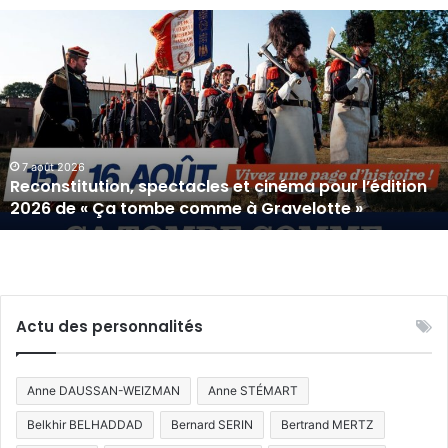
Reconstitution,
spectacles
et
cinéma
pour
l’édition
2026
de
7 août 2026
Reconstitution, spectacles et cinéma pour l’édition
«
2026 de « Ça tombe comme à Gravelotte »
Ça
tombe
comme
à
Gravelotte
»
Actu des personnalités
Anne DAUSSAN-WEIZMAN
Anne STÉMART
Belkhir BELHADDAD
Bernard SERIN
Bertrand MERTZ