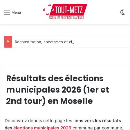
Sw
Menu
Reconstitution, spectacles et cinéma pour l’édition 2026 de « Ça tombe comme à Gravelotte »
Résultats des élections
municipales 2026 (1er et
2nd tour) en Moselle
Découvrez depuis cette page les
liens vers les résultats
des
élections municipales 2026
commune par commune,