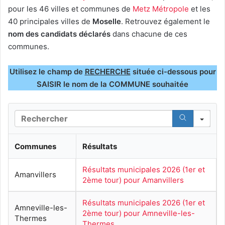
pour les 46 villes et communes de
Metz Métropole
et les
40 principales villes de
Moselle
. Retrouvez également le
nom des candidats déclarés
dans chacune de ces
communes.
Utilisez le champ de
RECHERCHE
située ci-dessous pour
SAISIR le nom de la COMMUNE souhaitée
S
e
a
Communes
Résultats
r
c
h
Résultats municipales 2026 (1er et
Amanvillers
2ème tour) pour Amanvillers
Résultats municipales 2026 (1er et
Amneville-les-
2ème tour) pour Amneville-les-
Thermes
Thermes