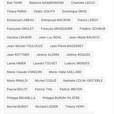
Bob TAHRI
Béatrice AGAMENNONE
Charlotte LEDUC
Chiara PARISI
Cédric GOUTH
Dominique GROS
Emmanuel LEBEAU
Emmanuel MACRON
Franck LEROY
Françoise GROLET
François GROSDIDIER
Frédéric SCHNUR
Hacène LEKADIR
Jean-Luc BOHL
Jean-Marie RAUSCH
Jean-Michel TOULOUZE
Jean Pierre MASSERET
Jean ROTTNER
Jérémy ALDRIN
Jérémy ROQUES
Lamia HIMER
Laurent TOUVET
Ludovic MENDES
Marie-Claude VOINÇON
Marie-Odile SAILLARD
Mario RINALDI
Michel COQUÉ
Nathalie COLIN-OESTERLE
Pascal BOLOT
Patrick THIL
Patrick WEITEN
Philippe BRUNELLA
Philippe BURON-PILÂTRE
Rachel BURGY
Richard LIOGER
Thierry HORY