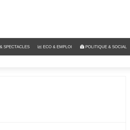
& SPECTACLES
ECO & EMPLOI
POLITIQUE & SOCIAL
 Ars-sur-Moselle du 7 au 28 août 2026