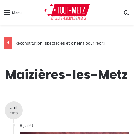
Sw
Menu
Reconstitution, spectacles et cinéma pour l’édition 2026 de « Ça tombe comme à Gravelotte »
Maizières-les-Metz
Juil
- 2026 -
8 juillet