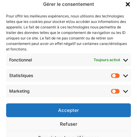
Gérer le consentement
Sentier des lanternes
Pour offrir les meilleures expériences, nous utilisons des technologies
telles que les cookies pour stocker et/ou accéder aux informations des
Newsletter gratuite
appareils. Le fait de consentir à ces technologies nous permettra de
traiter des données telles que le comportement de navigation ou les ID
uniques sur ce site. Le fait de ne pas consentir ou de retirer son
consentement peut avoir un effet négatif sur certaines caractéristiques
et fonctions.
Choisissez : matin, soir ou hebdo ?
Fonctionnel
Toujours activé
Les infos essentielles de la région à lire au moment où cela vous
arrange !
Statistiques
Statistiq
Entrez
votre
Marketing
Marketin
adresse
e-
mail
Accepter
Evénements
Refuser