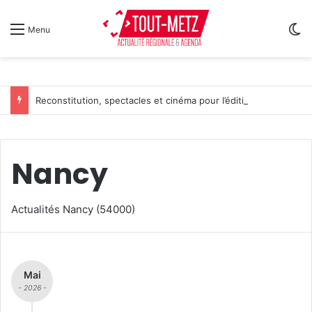
Sw
Menu
Reconstitution, spectacles et cinéma pour l’édition 2026 de « Ça tombe comme à Gravelotte »
Nancy
Actualités Nancy (54000)
Mai
- 2026 -