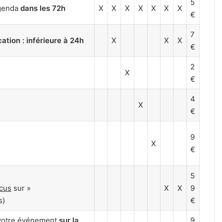
5
agenda
dans les 72h
X
X
X
X
X
X
X
€
7
cation : inférieure à 24h
X
X
X
€
2
X
€
4
X
€
9
X
€
5
cus
sur »
X
X
9
s)
€
votre événement
sur la
9