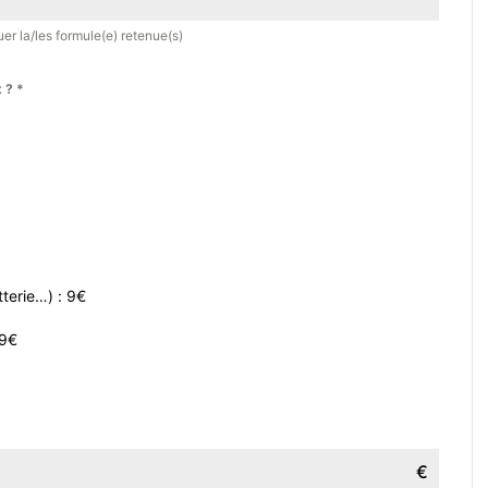
er la/les formule(e) retenue(s)
t ?
*
tterie…) : 9€
59€
€