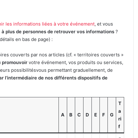
ir les informations liées à votre événement
, et vous
re à plus de personnes de retrouver vos informations
?
(détails en bas de page) :
oires couverts par nos articles (cf. « territoires couverts »
u promouvoir
votre événement, vos produits ou services,
usieurs possibilitésvous permettant graduellement, de
r l’intermédiaire de nos différents dispositifs de
T
a
A
B
C
D
E
F
G
ri
f