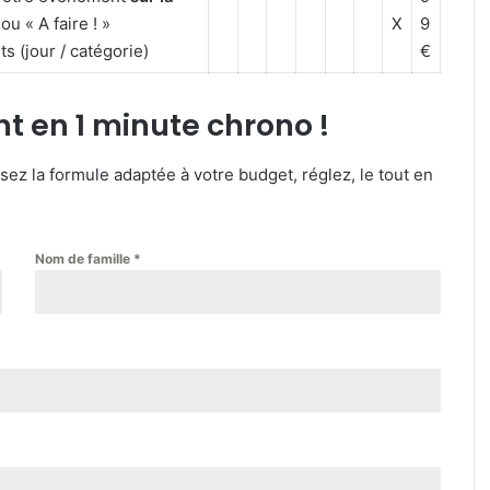
 ou « A faire ! »
X
9
s (jour / catégorie)
€
t en 1 minute chrono !
z la formule adaptée à votre budget, réglez, le tout en
Nom de famille
*