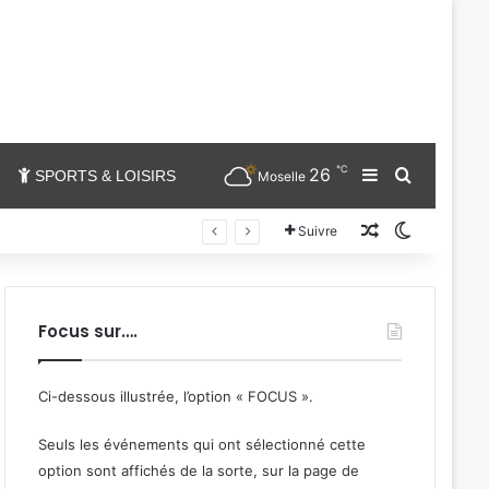
℃
26
Sidebar (barr
Chercher
SPORTS & LOISIRS
Moselle
Un article au
Switch sk
Suivre
Focus sur….
Ci-dessous illustrée, l’option « FOCUS ».
Seuls les événements qui ont sélectionné cette
option sont affichés de la sorte, sur la page de