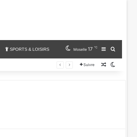
℃
17
Sidebar (barr
Chercher
SPORTS & LOISIRS
Moselle
Un article au
Switch sk
Suivre