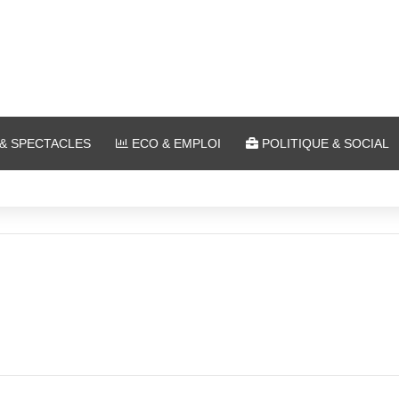
& SPECTACLES
ECO & EMPLOI
POLITIQUE & SOCIAL
es à Ars-sur-Moselle du 7 au 28 août 2026