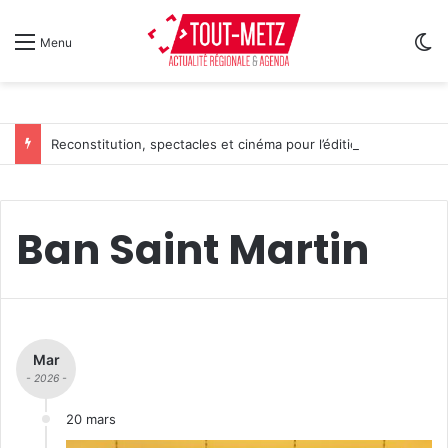
Sw
Menu
Reconstitution, spectacles et cinéma pour l’édition 2026 de « Ça tombe comme à Gravelotte »
Ban Saint Martin
Mar
- 2026 -
20 mars