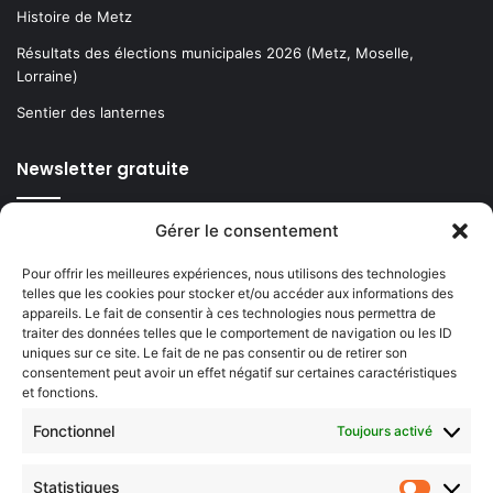
Histoire de Metz
Résultats des élections municipales 2026 (Metz, Moselle,
Lorraine)
Sentier des lanternes
Newsletter gratuite
Gérer le consentement
Pour offrir les meilleures expériences, nous utilisons des technologies
Choisissez : matin, soir ou hebdo ?
telles que les cookies pour stocker et/ou accéder aux informations des
Les infos essentielles de la région à lire au moment où cela vous
appareils. Le fait de consentir à ces technologies nous permettra de
traiter des données telles que le comportement de navigation ou les ID
arrange !
uniques sur ce site. Le fait de ne pas consentir ou de retirer son
consentement peut avoir un effet négatif sur certaines caractéristiques
Entrez
et fonctions.
votre
adresse
Fonctionnel
Toujours activé
e-
mail
Statistiques