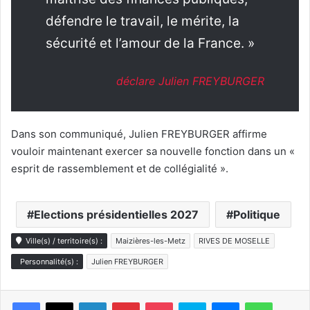
défendre le travail, le mérite, la
sécurité et l’amour de la France. »
déclare Julien FREYBURGER
Dans son communiqué, Julien FREYBURGER affirme
vouloir maintenant exercer sa nouvelle fonction dans un «
esprit de rassemblement et de collégialité ».
Elections présidentielles 2027
Politique
Ville(s) / territoire(s) :
Maizières-les-Metz
RIVES DE MOSELLE
Personnalité(s) :
Julien FREYBURGER
Linkedin
Pinterest
Pocket
Skype
Messenger
WhatsA