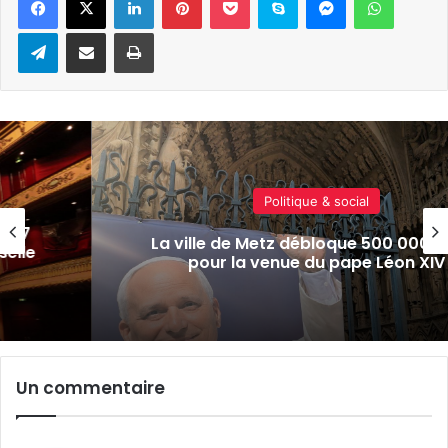
Telegram
Partager par e-mail
Imprimer
Politique & social
Sortie du Grand Est : « Si l’Alsace pa
euros
Lorraine doit être prête », assure P
V
Weiten
Un commentaire