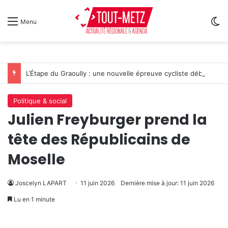
Sw
Menu
L’Étape du Graoully : une nouvelle épreuve cycliste débarque à Metz
Politique & social
Julien Freyburger prend la
tête des Républicains de
Moselle
Joscelyn LAPART
11 juin 2026
Dernière mise à jour: 11 juin 2026
Lu en 1 minute