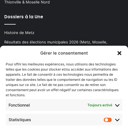
Thionville & Moselle Nord
Dossiers à la Une
Histoire de Metz
Résultats des élections municipales 2026 (Metz, Moselle,
Lorraine)
Gérer le consentement
Sentier des lanternes
Pour offrir les meilleures expériences, nous utilisons des technologies
telles que les cookies pour stocker et/ou accéder aux informations des
Newsletter gratuite
appareils. Le fait de consentir à ces technologies nous permettra de
traiter des données telles que le comportement de navigation ou les ID
uniques sur ce site. Le fait de ne pas consentir ou de retirer son
consentement peut avoir un effet négatif sur certaines caractéristiques
et fonctions.
Choisissez : matin, soir ou hebdo ?
Fonctionnel
Toujours activé
Les infos essentielles de la région à lire au moment où cela vous
arrange !
Statistiques
Statistiq
Entrez