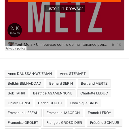
Anne DAUSSAN-WEIZMAN
Anne STÉMART
Belkhir BELHADDAD
Bernard SERIN
Bertrand MERTZ
Bob TAHRI
Béatrice AGAMENNONE
Charlotte LEDUC
Chiara PARISI
Cédric GOUTH
Dominique GROS
Emmanuel LEBEAU
Emmanuel MACRON
Franck LEROY
Françoise GROLET
François GROSDIDIER
Frédéric SCHNUR