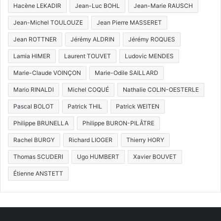
Hacène LEKADIR
Jean-Luc BOHL
Jean-Marie RAUSCH
Jean-Michel TOULOUZE
Jean Pierre MASSERET
Jean ROTTNER
Jérémy ALDRIN
Jérémy ROQUES
Lamia HIMER
Laurent TOUVET
Ludovic MENDES
Marie-Claude VOINÇON
Marie-Odile SAILLARD
Mario RINALDI
Michel COQUÉ
Nathalie COLIN-OESTERLE
Pascal BOLOT
Patrick THIL
Patrick WEITEN
Philippe BRUNELLA
Philippe BURON-PILÂTRE
Rachel BURGY
Richard LIOGER
Thierry HORY
Thomas SCUDERI
Ugo HUMBERT
Xavier BOUVET
Étienne ANSTETT