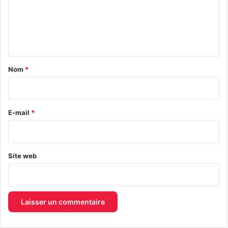
m
e
n
t
a
Nom
*
i
r
e
E-mail
*
*
Site web