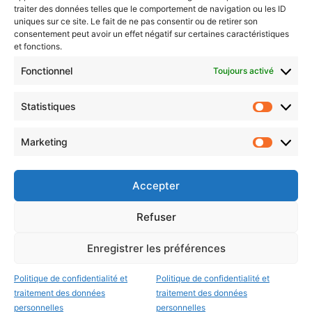
traiter des données telles que le comportement de navigation ou les ID
uniques sur ce site. Le fait de ne pas consentir ou de retirer son
consentement peut avoir un effet négatif sur certaines caractéristiques
et fonctions.
Choisissez : matin, soir ou hebdo ?
Fonctionnel
Toujours activé
Les infos essentielles de la région à lire au moment où cela vous
arrange !
Statistiques
Statistiq
Entrez
votre
Marketing
Marketin
adresse
e-
mail
Accepter
Evénements
Refuser
Enregistrer les préférences
AI now
Festival Constellations Metz
Politique de confidentialité et
Politique de confidentialité et
traitement des données
traitement des données
Metz Plage
personnelles
personnelles