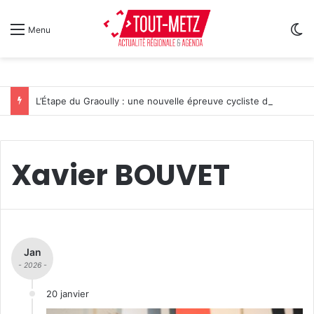
Sw
Menu
L’Étape du Graoully : une nouvelle épreuve cycliste débarque à Metz
Xavier BOUVET
Jan
- 2026 -
20 janvier