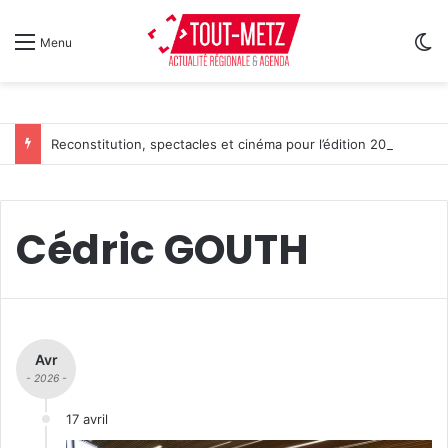
Sw
Menu
Reconstitution, spectacles et cinéma pour l’édition 2026 de « Ça tombe comme à Gravelotte »
Cédric GOUTH
Avr
- 2026 -
17 avril