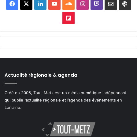
Facebook
X
Linkedin
YouTube
SoundCloud
Instagram
Twitch
Newslett
Goo
pod
Flipboard
Actualité régionale & agenda
Créé en 2006, Tout-Metz est un média numérique indépendant
qui publie l’actualité régionale et l’agenda des événements en
Lorraine.