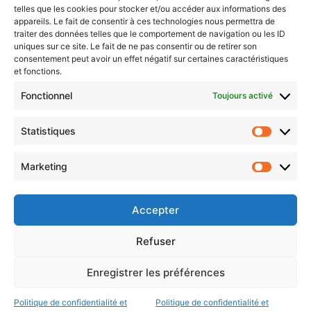
telles que les cookies pour stocker et/ou accéder aux informations des
Newsletter gratuite
appareils. Le fait de consentir à ces technologies nous permettra de
traiter des données telles que le comportement de navigation ou les ID
uniques sur ce site. Le fait de ne pas consentir ou de retirer son
consentement peut avoir un effet négatif sur certaines caractéristiques
et fonctions.
Choisissez : matin, soir ou hebdo ?
Fonctionnel
Toujours activé
Les infos essentielles de la région à lire au moment où cela vous
arrange !
Statistiques
Statistiq
Entrez
votre
Marketing
Marketin
adresse
e-
mail
Accepter
Evénements
Refuser
Enregistrer les préférences
AI now
Festival Constellations Metz
Politique de confidentialité et
Politique de confidentialité et