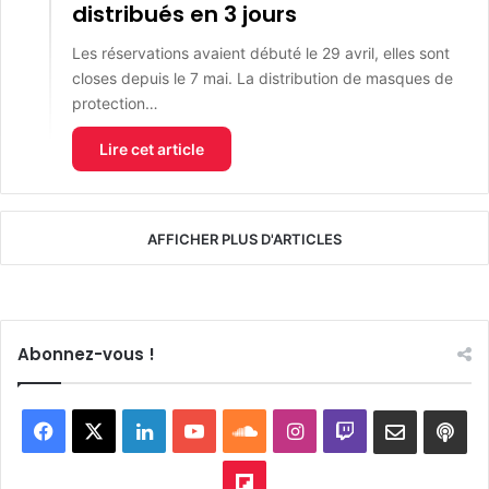
distribués en 3 jours
Les réservations avaient débuté le 29 avril, elles sont
closes depuis le 7 mai. La distribution de masques de
protection…
Lire cet article
AFFICHER PLUS D'ARTICLES
Abonnez-vous !
Facebook
X
Linkedin
YouTube
SoundCloud
Instagram
Twitch
Newslett
Goo
pod
Flipboard