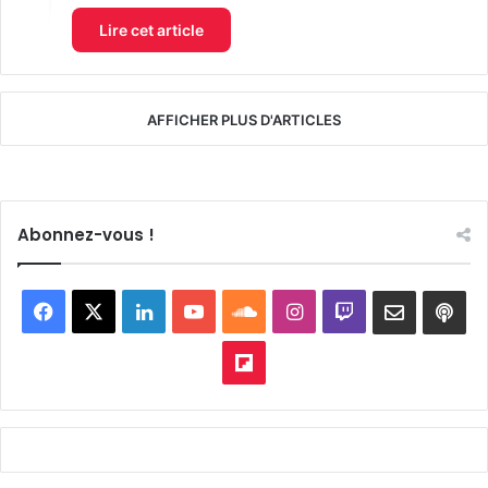
Lire cet article
AFFICHER PLUS D'ARTICLES
Abonnez-vous !
Facebook
X
Linkedin
YouTube
SoundCloud
Instagram
Twitch
Newslett
Goo
pod
Flipboard