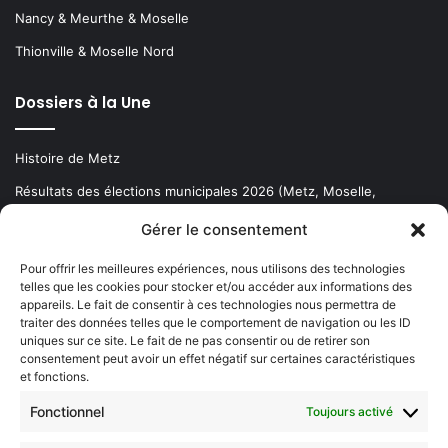
Nancy & Meurthe & Moselle
Thionville & Moselle Nord
Dossiers à la Une
Histoire de Metz
Résultats des élections municipales 2026 (Metz, Moselle,
Lorraine)
Gérer le consentement
Sentier des lanternes
Pour offrir les meilleures expériences, nous utilisons des technologies
telles que les cookies pour stocker et/ou accéder aux informations des
Newsletter gratuite
appareils. Le fait de consentir à ces technologies nous permettra de
traiter des données telles que le comportement de navigation ou les ID
uniques sur ce site. Le fait de ne pas consentir ou de retirer son
consentement peut avoir un effet négatif sur certaines caractéristiques
et fonctions.
Choisissez : matin, soir ou hebdo ?
Fonctionnel
Toujours activé
Les infos essentielles de la région à lire au moment où cela vous
arrange !