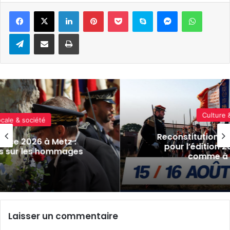
Linkedin
Pinterest
Pocket
Skype
Messenger
WhatsA
Telegram
Partager par e-mail
Imprimer
Culture & spectacles
Reconstitution, spectacles et cinéma
pour l’édition 2026 de « Ça tombe
comme à Gravelotte »
Laisser un commentaire