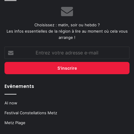
Choisissez : matin, soir ou hebdo ?
Les infos essentielles de la région à lire au moment où cela vous
arrange !
Entrez
votre
adresse
e-
mail
Evénements
AI now
Festival Constellations Metz
Metz Plage