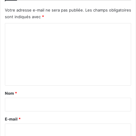
Votre adresse e-mail ne sera pas publiée.
Les champs obligatoires
sont indiqués avec
*
C
o
m
m
e
n
t
a
Nom
*
i
r
e
E-mail
*
*