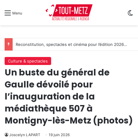
Sw
Menu
Reconstitution, spectacles et cinéma pour l’édition 2026 de « Ça tombe comme à Gravelotte »
Culture & spectacles
Un buste du général de
Gaulle dévoilé pour
l’inauguration de la
médiathèque 507 à
Montigny-lès-Metz (photos)
Joscelyn LAPART
19 juin 2026