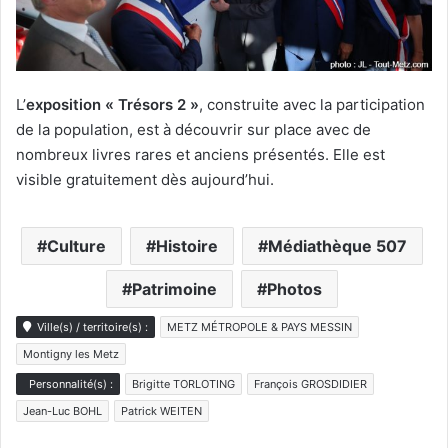
L’
exposition « Trésors 2 »
, construite avec la participation
de la population, est à découvrir sur place avec de
nombreux livres rares et anciens présentés. Elle est
visible gratuitement dès aujourd’hui.
Culture
Histoire
Médiathèque 507
Patrimoine
Photos
Ville(s) / territoire(s) :
METZ MÉTROPOLE & PAYS MESSIN
Montigny les Metz
Personnalité(s) :
Brigitte TORLOTING
François GROSDIDIER
Jean-Luc BOHL
Patrick WEITEN