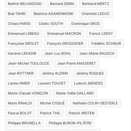
Belkhir BELHADDAD
Bernard SERIN
Bertrand MERTZ
Bob TAHRI
Béatrice AGAMENNONE
Charlotte LEDUC
Chiara PARISI
Cédric GOUTH
Dominique GROS
Emmanuel LEBEAU
Emmanuel MACRON
Franck LEROY
Françoise GROLET
François GROSDIDIER
Frédéric SCHNUR
Hacène LEKADIR
Jean-Luc BOHL
Jean-Marie RAUSCH
Jean-Michel TOULOUZE
Jean Pierre MASSERET
Jean ROTTNER
Jérémy ALDRIN
Jérémy ROQUES
Lamia HIMER
Laurent TOUVET
Ludovic MENDES
Marie-Claude VOINÇON
Marie-Odile SAILLARD
Mario RINALDI
Michel COQUÉ
Nathalie COLIN-OESTERLE
Pascal BOLOT
Patrick THIL
Patrick WEITEN
Philippe BRUNELLA
Philippe BURON-PILÂTRE