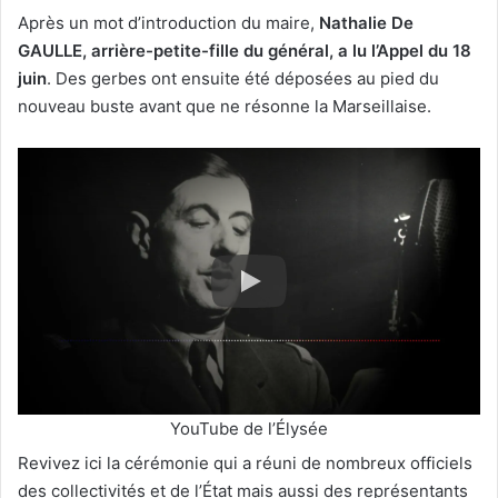
Après un mot d’introduction du maire,
Nathalie De
GAULLE, arrière-petite-fille du général, a lu l’Appel du 18
juin
. Des gerbes ont ensuite été déposées au pied du
nouveau buste avant que ne résonne la Marseillaise.
YouTube de l’Élysée
Revivez ici la cérémonie qui a réuni de nombreux officiels
des collectivités et de l’État mais aussi des représentants