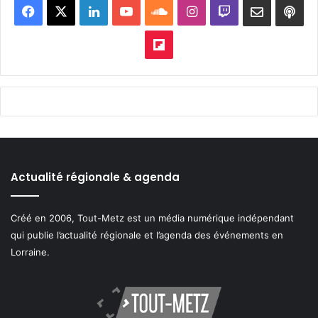
Facebook
X
Linkedin
YouTube
SoundCloud
Instagram
Twitch
Newslett
Goo
pod
Flipboard
Actualité régionale & agenda
Créé en 2006, Tout-Metz est un média numérique indépendant
qui publie l’actualité régionale et l’agenda des événements en
Lorraine.