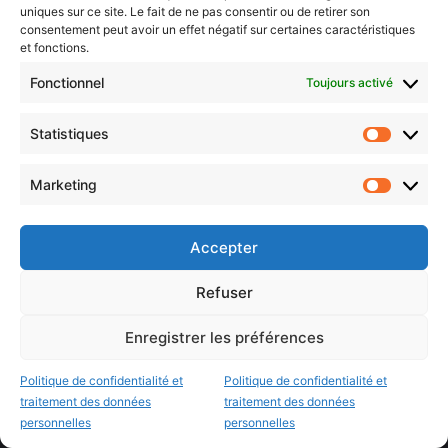
Nos éditions
uniques sur ce site. Le fait de ne pas consentir ou de retirer son
consentement peut avoir un effet négatif sur certaines caractéristiques
et fonctions.
Agenda Grand Est
Fonctionnel
Toujours activé
Agenda Moselle Est
Luxembourg & frontaliers
Statistiques
Statistiq
Metz, Moselle & Lorraine
Marketing
Marketin
Nancy & Meurthe & Moselle
Thionville & Moselle Nord
Accepter
Dossiers à la Une
Refuser
Enregistrer les préférences
Histoire de Metz
Résultats des élections municipales 2026 (Metz, Moselle,
Politique de confidentialité et
Politique de confidentialité et
Lorraine)
traitement des données
traitement des données
Sentier des lanternes
personnelles
personnelles