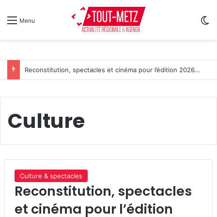
Sw
Menu
Reconstitution, spectacles et cinéma pour l’édition 2026 de « Ça tombe comme à Gravelotte »
Culture
Culture & spectacles
Reconstitution, spectacles
et cinéma pour l’édition