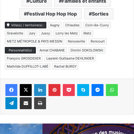
Culture
Familles et enfants
Festival Hop Hop Hop
Sorties
Ville(s) / territoire(s) :
Augny
Chieulles
Coin-lès-Cuvry
Gravelotte
Jury
Jussy
Lorry les Metz
Metz
METZ MÉTROPOLE & PAYS MESSIN
Noisseville
Roncourt
Personnalité(s) :
Armel CHABANE
Dimitri SOKOLOWSKI
François GROSDIDIER
Laurent-Guillaume DEHLINGER
Mathilde DUFFILLOT-LABÉ
Rachel BURGY
Linkedin
Pinterest
Pocket
Skype
Messenger
WhatsA
Telegram
Partager par e-mail
Imprimer