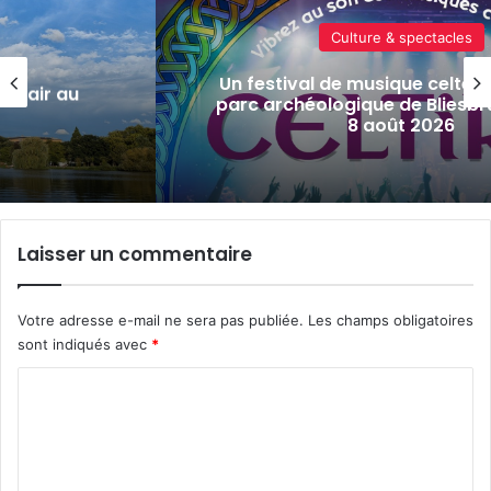
Culture & spectacles
Un festival de musique celte organ
r au
parc archéologique de Bliesbruck le
8 août 2026
Laisser un commentaire
Votre adresse e-mail ne sera pas publiée.
Les champs obligatoires
sont indiqués avec
*
C
o
m
m