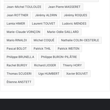
Jean-Michel TOULOUZE
Jean Pierre MASSERET
Jean ROTTNER
Jérémy ALDRIN
Jérémy ROQUES
Lamia HIMER
Laurent TOUVET
Ludovic MENDES
Marie-Claude VOINÇON
Marie-Odile SAILLARD
Mario RINALDI
Michel COQUÉ
Nathalie COLIN-OESTERLE
Pascal BOLOT
Patrick THIL
Patrick WEITEN
Philippe BRUNELLA
Philippe BURON-PILÂTRE
Rachel BURGY
Richard LIOGER
Thierry HORY
Thomas SCUDERI
Ugo HUMBERT
Xavier BOUVET
Étienne ANSTETT