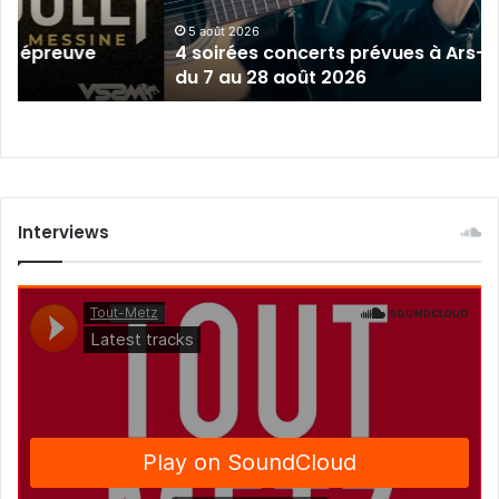
sur-
Moselle
5 août 2026
épreuve
4 soirées concerts prévues à Ars-sur-
du
du 7 au 28 août 2026
7
au
28
août
2026
Interviews