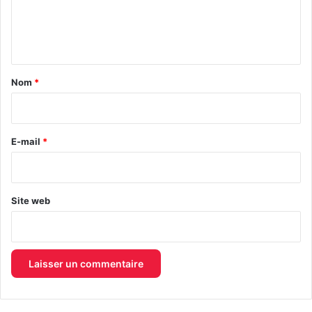
e
n
t
a
Nom
*
i
r
e
E-mail
*
*
Site web