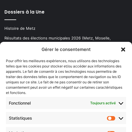
Dossiers à la Une
Histoire de Metz
Résultats des élections municipales 2026 (Metz, Moselle,
Lorraine)
Gérer le consentement
Sentier des lanternes
Pour offrir les meilleures expériences, nous utilisons des technologies
telles que les cookies pour stocker et/ou accéder aux informations des
Newsletter gratuite
appareils. Le fait de consentir à ces technologies nous permettra de
traiter des données telles que le comportement de navigation ou les ID
uniques sur ce site. Le fait de ne pas consentir ou de retirer son
consentement peut avoir un effet négatif sur certaines caractéristiques
et fonctions.
Choisissez : matin, soir ou hebdo ?
Fonctionnel
Toujours activé
Les infos essentielles de la région à lire au moment où cela vous
arrange !
Statistiques
Statistiq
Entrez
votre