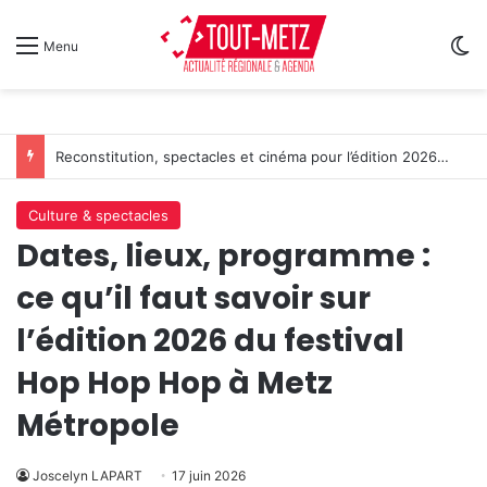
Sw
Menu
Reconstitution, spectacles et cinéma pour l’édition 2026 de « Ça tombe comme à Gravelotte »
Culture & spectacles
Dates, lieux, programme :
ce qu’il faut savoir sur
l’édition 2026 du festival
Hop Hop Hop à Metz
Métropole
Joscelyn LAPART
17 juin 2026