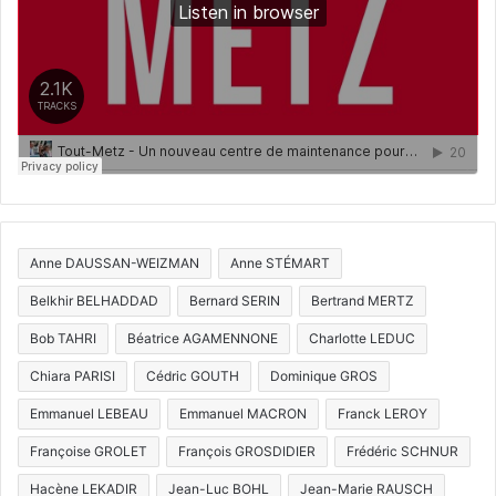
Anne DAUSSAN-WEIZMAN
Anne STÉMART
Belkhir BELHADDAD
Bernard SERIN
Bertrand MERTZ
Bob TAHRI
Béatrice AGAMENNONE
Charlotte LEDUC
Chiara PARISI
Cédric GOUTH
Dominique GROS
Emmanuel LEBEAU
Emmanuel MACRON
Franck LEROY
Françoise GROLET
François GROSDIDIER
Frédéric SCHNUR
Hacène LEKADIR
Jean-Luc BOHL
Jean-Marie RAUSCH