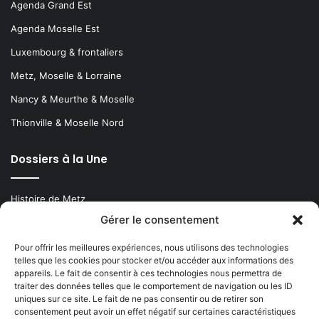
Agenda Grand Est
Agenda Moselle Est
Luxembourg & frontaliers
Metz, Moselle & Lorraine
Nancy & Meurthe & Moselle
Thionville & Moselle Nord
Dossiers à la Une
Histoire de Metz
Gérer le consentement
Résultats des élections municipales 2026 (Metz, Moselle,
Lorraine)
Pour offrir les meilleures expériences, nous utilisons des technologies
telles que les cookies pour stocker et/ou accéder aux informations des
Sentier des lanternes
appareils. Le fait de consentir à ces technologies nous permettra de
traiter des données telles que le comportement de navigation ou les ID
Newsletter gratuite
uniques sur ce site. Le fait de ne pas consentir ou de retirer son
consentement peut avoir un effet négatif sur certaines caractéristiques