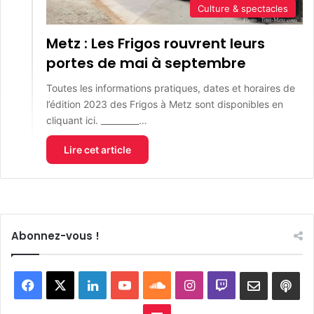
Culture & spectacles
Metz : Les Frigos rouvrent leurs
portes de mai à septembre
Toutes les informations pratiques, dates et horaires de
l’édition 2023 des Frigos à Metz sont disponibles en
cliquant ici. _________…
Lire cet article
Abonnez-vous !
Facebook
X
Linkedin
YouTube
SoundCloud
Instagram
Twitch
Newslett
Goo
pod