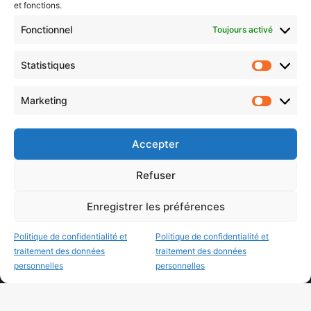
et fonctions.
Fonctionnel
Toujours activé
Choisissez : matin, soir ou hebdo ?
Statistiques
Les infos essentielles de la région à lire au moment où cela vous
Statistiq
arrange !
Marketing
Marketin
Entrez
votre
adresse
Accepter
e-
mail
Refuser
Evénements
Enregistrer les préférences
AI now
Politique de confidentialité et
Politique de confidentialité et
traitement des données
traitement des données
Festival Constellations Metz
personnelles
personnelles
Metz Plage