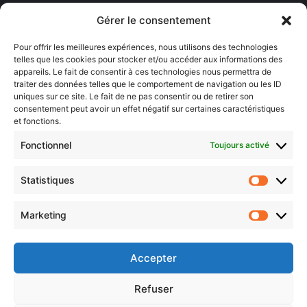
Lorraine)
Gérer le consentement
Sentier des lanternes
Pour offrir les meilleures expériences, nous utilisons des technologies
telles que les cookies pour stocker et/ou accéder aux informations des
Newsletter gratuite
appareils. Le fait de consentir à ces technologies nous permettra de
traiter des données telles que le comportement de navigation ou les ID
uniques sur ce site. Le fait de ne pas consentir ou de retirer son
consentement peut avoir un effet négatif sur certaines caractéristiques
et fonctions.
Choisissez : matin, soir ou hebdo ?
Fonctionnel
Toujours activé
Les infos essentielles de la région à lire au moment où cela vous
arrange !
Statistiques
Statistiq
Entrez
votre
Marketing
Marketin
adresse
e-
mail
Accepter
Evénements
Refuser