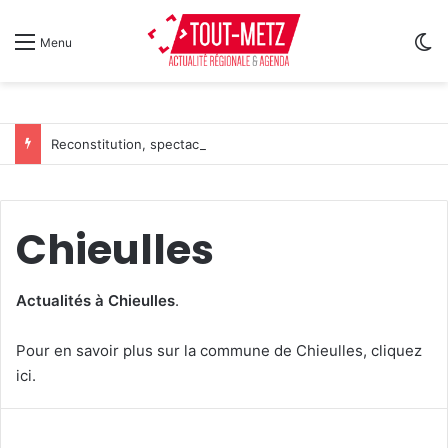
Sw
Menu
Reconstitution, spectacles et cinéma pour l’édition 2026 de « Ça tombe comme à Gravelotte »
Chieulles
Actualités à Chieulles
.
Pour en savoir plus sur la
commune de Chieulles, cliquez
ici
.