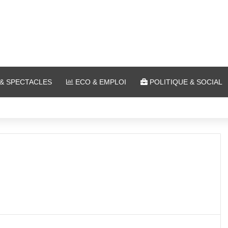
& SPECTACLES
ECO & EMPLOI
POLITIQUE & SOCIAL
lein air au Plan d’Eau