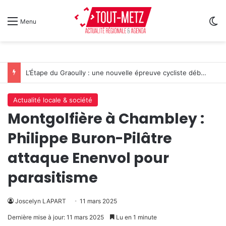
Sw
Menu
L’Étape du Graoully : une nouvelle épreuve cycliste débarque à Metz
Actualité locale & société
Montgolfière à Chambley :
Philippe Buron-Pilâtre
attaque Enenvol pour
parasitisme
Joscelyn LAPART
11 mars 2025
Dernière mise à jour: 11 mars 2025
Lu en 1 minute