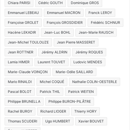
Chiara PARISI
Cédric GOUTH
Dominique GROS
Emmanuel LEBEAU
Emmanuel MACRON
Franck LEROY
Françoise GROLET
François GROSDIDIER
Frédéric SCHNUR
Hacène LEKADIR
Jean-Luc BOHL
Jean-Marie RAUSCH
Jean-Michel TOULOUZE
Jean Pierre MASSERET
Jean ROTTNER
Jérémy ALDRIN
Jérémy ROQUES
Lamia HIMER
Laurent TOUVET
Ludovic MENDES
Marie-Claude VOINÇON
Marie-Odile SAILLARD
Mario RINALDI
Michel COQUÉ
Nathalie COLIN-OESTERLE
Pascal BOLOT
Patrick THIL
Patrick WEITEN
Philippe BRUNELLA
Philippe BURON-PILÂTRE
Rachel BURGY
Richard LIOGER
Thierry HORY
Thomas SCUDERI
Ugo HUMBERT
Xavier BOUVET