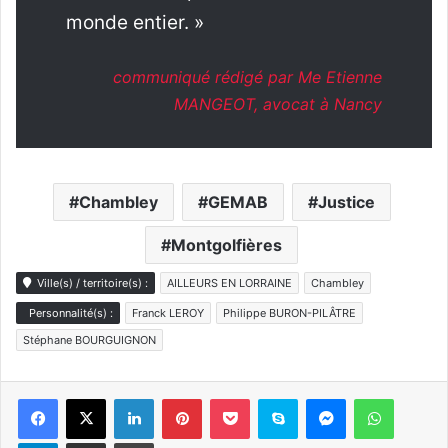
monde entier. »
communiqué rédigé par Me Etienne
MANGEOT, avocat à Nancy
Chambley
GEMAB
Justice
Montgolfières
Ville(s) / territoire(s) :
AILLEURS EN LORRAINE
Chambley
Personnalité(s) :
Franck LEROY
Philippe BURON-PILÂTRE
Stéphane BOURGUIGNON
Linkedin
Pinterest
Pocket
Skype
Messenger
WhatsA
Telegram
Partager par e-mail
Imprimer