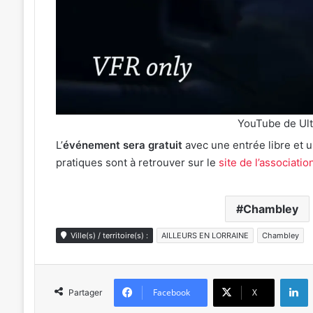
YouTube de Ult
L’
événement sera gratuit
avec une entrée libre et 
pratiques sont à retrouver sur le
site de l’associatio
Chambley
Ville(s) / territoire(s) :
AILLEURS EN LORRAINE
Chambley
L
Facebook
X
Partager