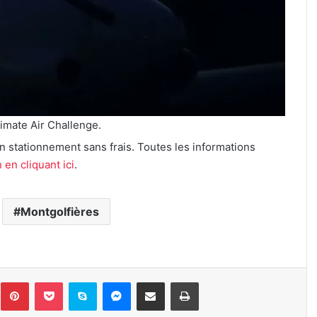
imate Air Challenge.
un stationnement sans frais. Toutes les informations
n en cliquant ici
.
Montgolfières
inkedin
Pinterest
Pocket
Skype
Messenger
Partager par e-mail
Imprimer