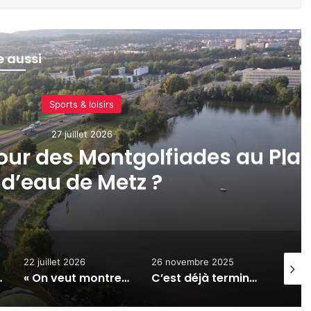
re aussi
Sports & loisirs
22 juillet 2026
 montrer tout ce qui vole » : l
 de Chambley Air Passion app
26 novembre 2025
8 septembre 2025
31 ju
« On veut montrer tout ce qui vole » : la 1ère édition de Chambley Air Passion approche
C’est déjà terminé pour le rassemblement de montgolfières Enenvol à Chambley
Les Montgolfiades reviennent cette semaine à Metz