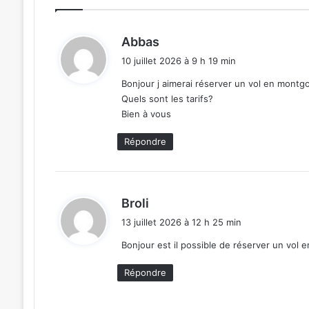
d
Abbas
i
10 juillet 2026 à 9 h 19 min
t
Bonjour j aimerai réserver un vol en montgo
Quels sont les tarifs?
:
Bien à vous
Répondre
d
Broli
i
13 juillet 2026 à 12 h 25 min
t
Bonjour est il possible de réserver un vol e
:
Répondre