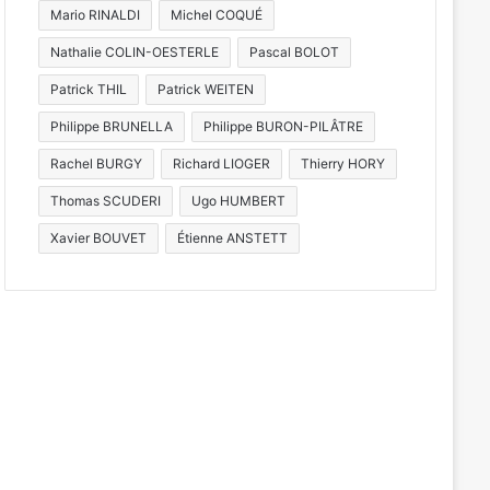
Mario RINALDI
Michel COQUÉ
Nathalie COLIN-OESTERLE
Pascal BOLOT
Patrick THIL
Patrick WEITEN
Philippe BRUNELLA
Philippe BURON-PILÂTRE
Rachel BURGY
Richard LIOGER
Thierry HORY
Thomas SCUDERI
Ugo HUMBERT
a 1ère
C’est déjà te
Xavier BOUVET
Étienne ANSTETT
roche
montgol
illet 2026
27 juillet 2026
22 juillet 2026
Tout-Metz, armée, sports de combat : 7 actus de la semaine à Metz (31 juillet 2026)
À quand le retour des Montgolfiades au Plan d’eau de Metz ?