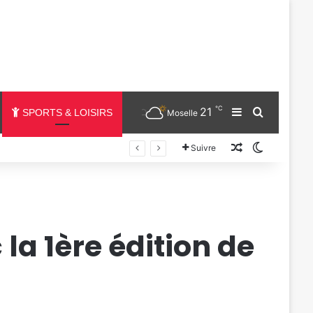
℃
21
Sidebar (barr
Chercher
SPORTS & LOISIRS
Moselle
Un article au
Switch sk
Suivre
la 1ère édition de