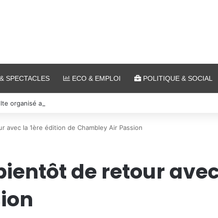
& SPECTACLES
ECO & EMPLOI
POLITIQUE & SOCIAL
lte organisé au parc archéologique de Bliesbruck les 7 et 8 août 2026
ur avec la 1ère édition de Chambley Air Passion
ientôt de retour avec 
ion