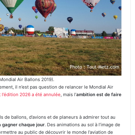
Une
émotion
particulière
»
31 juillet 2026
:
« Une émotion particulière » :
Michel
ique celte
Michel Roth en cuisine pour le
Roth
 archéologique
grand dîner caritatif de la FIM
en
7 et 8 août 2026
2026
cuisine
pour
le
grand
dîner
(Mondial Air Ballons 2019).
caritatif
ement, il n’est pas question de relancer le Mondial Air
de
 l’édition 2026 a été annulée
, mais l’
ambition est de faire
la
FIM
2026
 de ballons, d’avions et de planeurs à admirer tout au
 à gagner chaque jour
. Des animations au sol à l’image de
mettre au public de découvrir le monde l’aviation de