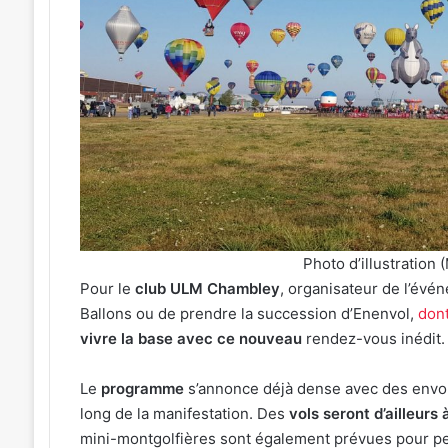
festival
de
musique
celte
organisé
3 août 2026
au
Un festival de mus
2026
parc
 J-1 avant le cinéma plein
organisé au parc
archéologique
 Plan d’Eau
de Bliesbruck les 
de
Bliesbruck
les
7
et
Photo d’illustration 
8
Pour le
club ULM Chambley
, organisateur de l’évén
août
Ballons ou de prendre la succession d’Enenvol,
dont
2026
vivre la base avec ce nouveau
rendez-vous inédit.
Le
programme
s’annonce déjà dense avec des envols
long de la manifestation. Des
vols seront d’ailleurs
mini-montgolfières sont également prévues pour per