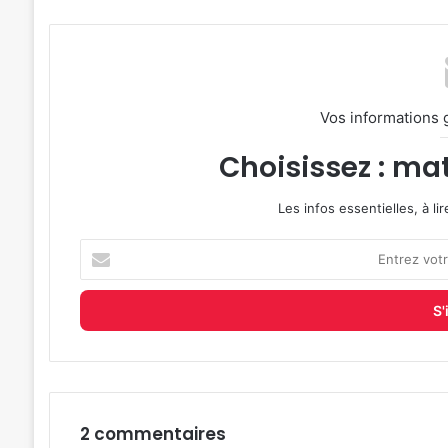
Vos informations 
Choisissez : mat
Les infos essentielles, à l
Entrez
votre
adresse
e-
mail
2 commentaires