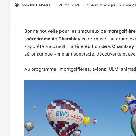
Joscelyn LAPART
20 mai 2026
Dernière mise à jour: 20 mai 2
Bonne nouvelle pour les amoureux de
montgolfière
l’
aérodrome de Chambley
va retrouver un grand évé
s’apprête à accueillir la
1ère édition de « Chambley A
aéronautique « mêlant spectacle, découverte et aven
Au programme : montgolfières, avions, ULM, animatio
Un