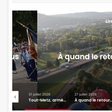
Li
es au Plan
« On veut
édition
t 2026
27 juillet 2026
22 juillet 2026
Tout-Metz, armée, sports de combat : 7 actus de la semaine à Metz (31 juillet 2026)
À quand le retour des Montgolfiades au Plan d’eau de Metz ?