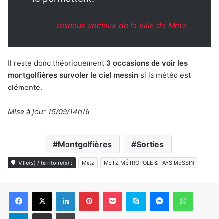
réseaux sociaux de la ville de Metz
Il reste donc théoriquement
3 occasions de voir les
montgolfières survoler le ciel messin
si la météo est
clémente.
Mise à jour 15/09/14h1
6
Montgolfières
Sorties
Ville(s) / territoire(s) :
Metz
METZ MÉTROPOLE & PAYS MESSIN
Linkedin
Pinterest
Pocket
Skype
Messenger
WhatsA
Telegram
Partager par e-mail
Imprimer