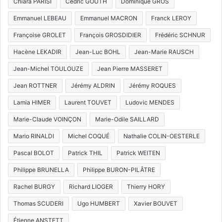
Chiara PARISI
Cédric GOUTH
Dominique GROS
Emmanuel LEBEAU
Emmanuel MACRON
Franck LEROY
Françoise GROLET
François GROSDIDIER
Frédéric SCHNUR
Hacène LEKADIR
Jean-Luc BOHL
Jean-Marie RAUSCH
Jean-Michel TOULOUZE
Jean Pierre MASSERET
Jean ROTTNER
Jérémy ALDRIN
Jérémy ROQUES
Lamia HIMER
Laurent TOUVET
Ludovic MENDES
Marie-Claude VOINÇON
Marie-Odile SAILLARD
Mario RINALDI
Michel COQUÉ
Nathalie COLIN-OESTERLE
Pascal BOLOT
Patrick THIL
Patrick WEITEN
Philippe BRUNELLA
Philippe BURON-PILÂTRE
Rachel BURGY
Richard LIOGER
Thierry HORY
Thomas SCUDERI
Ugo HUMBERT
Xavier BOUVET
Étienne ANSTETT