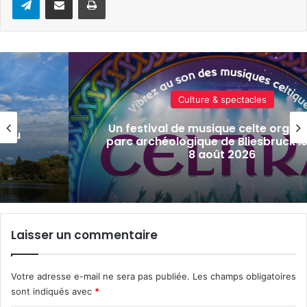
Actualité locale & société
isé au
Tout-Metz, armée, sports de comba
s 7 et
actus de la semaine à Metz (31 jui
2026)
Laisser un commentaire
Votre adresse e-mail ne sera pas publiée.
Les champs obligatoires
sont indiqués avec
*