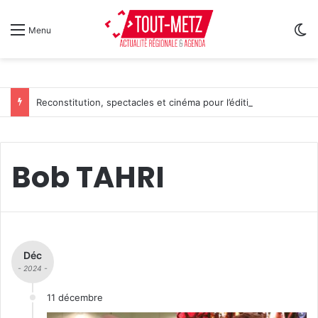
Sw
Menu
Reconstitution, spectacles et cinéma pour l’édition 2026 de « Ça tombe comme à Gravelotte »
Bob TAHRI
Déc
- 2024 -
11 décembre