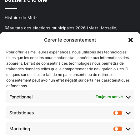
Dossiers à la Une
Histoire de Metz
Résultats des élections municipales 2026 (Metz, Moselle,
Lorraine)
Gérer le consentement
Sentier des lanternes
Pour offrir les meilleures expériences, nous utilisons des technologies
telles que les cookies pour stocker et/ou accéder aux informations des
Newsletter gratuite
appareils. Le fait de consentir à ces technologies nous permettra de
traiter des données telles que le comportement de navigation ou les ID
uniques sur ce site. Le fait de ne pas consentir ou de retirer son
consentement peut avoir un effet négatif sur certaines caractéristiques
et fonctions.
Choisissez : matin, soir ou hebdo ?
Fonctionnel
Toujours activé
Les infos essentielles de la région à lire au moment où cela vous
arrange !
Statistiques
Statistiq
Entrez
votre
Marketing
Marketin
adresse
e-