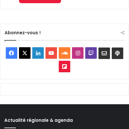
Abonnez-vous !
Facebook
X
Linkedin
YouTube
SoundCloud
Instagram
Twitch
Newslett
Goo
pod
Flipboard
Actualité régionale & agenda