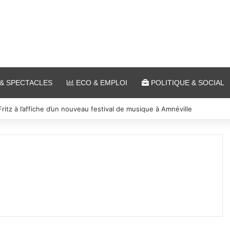
& SPECTACLES
ECO & EMPLOI
POLITIQUE & SOCIAL
es et cinéma pour l’édition 2026 de « Ça tombe comme à Gravelotte »