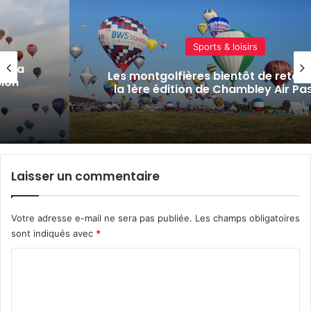
Actualité locale & société
C’est déjà terminé pour le
r avec
rassemblement de montgolfièr
ssion
Enenvol à Chambley
Laisser un commentaire
Votre adresse e-mail ne sera pas publiée.
Les champs obligatoires
sont indiqués avec
*
C
o
m