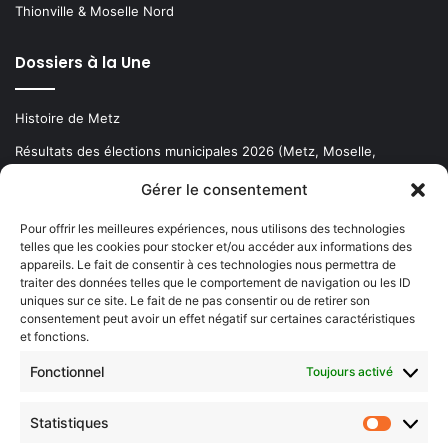
Thionville & Moselle Nord
Dossiers à la Une
Histoire de Metz
Résultats des élections municipales 2026 (Metz, Moselle,
Lorraine)
Gérer le consentement
Sentier des lanternes
Pour offrir les meilleures expériences, nous utilisons des technologies
telles que les cookies pour stocker et/ou accéder aux informations des
Newsletter gratuite
appareils. Le fait de consentir à ces technologies nous permettra de
traiter des données telles que le comportement de navigation ou les ID
uniques sur ce site. Le fait de ne pas consentir ou de retirer son
consentement peut avoir un effet négatif sur certaines caractéristiques
et fonctions.
Choisissez : matin, soir ou hebdo ?
Fonctionnel
Toujours activé
Les infos essentielles de la région à lire au moment où cela vous
arrange !
Statistiques
Statistiq
Entrez