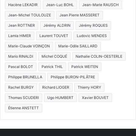
Hacène LEKADIR
Jean-Luc BOHL
Jean-Marie RAUSCH
Jean-Michel TOULOUZE
Jean Pierre MASSERET
Jean ROTTNER
Jérémy ALDRIN
Jérémy ROQUES
Lamia HIMER
Laurent TOUVET
Ludovic MENDES
Marie-Claude VOINÇON
Marie-Odile SAILLARD
Mario RINALDI
Michel COQUÉ
Nathalie COLIN-OESTERLE
Pascal BOLOT
Patrick THIL
Patrick WEITEN
Philippe BRUNELLA
Philippe BURON-PILÂTRE
Rachel BURGY
Richard LIOGER
Thierry HORY
Thomas SCUDERI
Ugo HUMBERT
Xavier BOUVET
Étienne ANSTETT