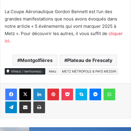
La Coupe Aéronautique Gordon Bennett est l’un des
grandes manifestations que nous avons évoqués dans
notre article « 5 événements qui vont marquer 2025 à
Metz ». Pour découvrir les autres, il vous suffit de
cliquer
ici
.
Montgolfières
Plateau de Frescaty
Ville(s) / territoire(s) :
Metz
METZ MÉTROPOLE & PAYS MESSIN
Linkedin
Pinterest
Pocket
Skype
Messenger
WhatsA
Telegram
Partager par e-mail
Imprimer