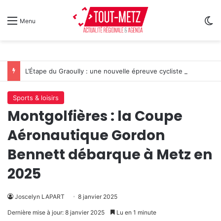
Sw
Menu
L’Étape du Graoully : une nouvelle épreuve cycliste débarque à Metz
Sports & loisirs
Montgolfières : la Coupe
Aéronautique Gordon
Bennett débarque à Metz en
2025
Joscelyn LAPART
8 janvier 2025
Dernière mise à jour: 8 janvier 2025
Lu en 1 minute