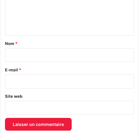
m
e
n
t
a
Nom
*
i
r
e
E-mail
*
*
Site web