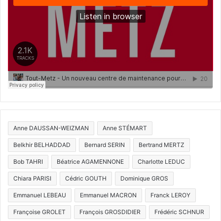
Anne DAUSSAN-WEIZMAN
Anne STÉMART
Belkhir BELHADDAD
Bernard SERIN
Bertrand MERTZ
Bob TAHRI
Béatrice AGAMENNONE
Charlotte LEDUC
Chiara PARISI
Cédric GOUTH
Dominique GROS
Emmanuel LEBEAU
Emmanuel MACRON
Franck LEROY
Françoise GROLET
François GROSDIDIER
Frédéric SCHNUR