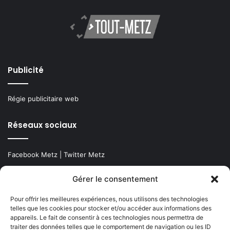
Publicité
Régie publicitaire web
Réseaux sociaux
Facebook Metz
|
Twitter Metz
Youtube Metz
|
Soundcloud Metz
Gérer le consentement
Pour offrir les meilleures expériences, nous utilisons des technologies
Podcast Metz
|
Linkedin Metz
telles que les cookies pour stocker et/ou accéder aux informations des
appareils. Le fait de consentir à ces technologies nous permettra de
Instagram Metz
|
Newsletter Metz
traiter des données telles que le comportement de navigation ou les ID