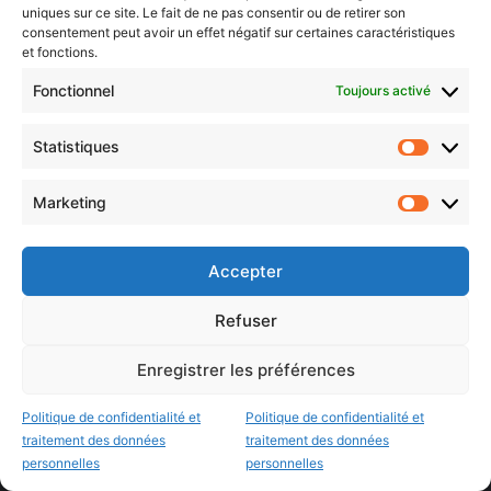
uniques sur ce site. Le fait de ne pas consentir ou de retirer son
Twitch Metz
consentement peut avoir un effet négatif sur certaines caractéristiques
et fonctions.
Nos éditions
Fonctionnel
Toujours activé
Statistiques
Agenda Grand Est
Statistiq
Agenda Moselle Est
Marketing
Marketin
Luxembourg & frontaliers
Metz, Moselle & Lorraine
Accepter
Nancy & Meurthe & Moselle
Refuser
Thionville & Moselle Nord
Enregistrer les préférences
Dossiers à la Une
Politique de confidentialité et
Politique de confidentialité et
traitement des données
traitement des données
Histoire de Metz
personnelles
personnelles
Résultats des élections municipales 2026 (Metz, Moselle,