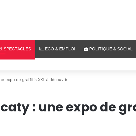
& SPECTACLES
ECO & EMPLOI
POLITIQUE & SOCIAL
 plein air au Plan d’Eau
e expo de graffitis XXL à découvrir
caty : une expo de gra