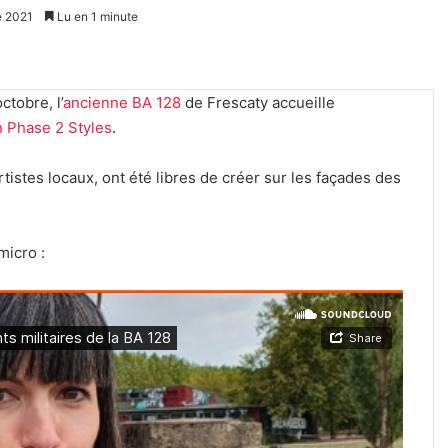
e 2021
Lu en 1 minute
ctobre, l’
ancienne BA 128
de Frescaty accueille
n Phase 2 Styles
.
rtistes locaux, ont été libres de créer sur les façades des
micro :
Un