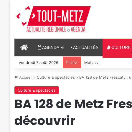
ACCUEIL
AGENDA
ACTUALITÉS
CULTURE 
vendredi 7 août 2026
Fil info :
Metz : J-1 avant le cinéma
Accueil
>
Culture & spectacles
>
BA 128 de Metz Frescaty : un
Culture & spectacles
BA 128 de Metz Fres
découvrir