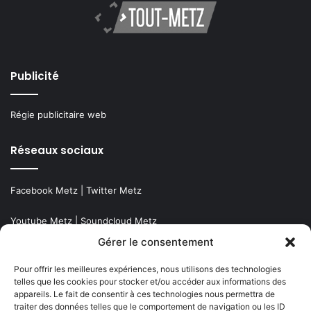
Publicité
Régie publicitaire web
Réseaux sociaux
Facebook Metz
|
Twitter Metz
Youtube Metz
|
Soundcloud Metz
Gérer le consentement
Podcast Metz
|
Linkedin Metz
Pour offrir les meilleures expériences, nous utilisons des technologies
Instagram Metz
|
Newsletter Metz
telles que les cookies pour stocker et/ou accéder aux informations des
appareils. Le fait de consentir à ces technologies nous permettra de
traiter des données telles que le comportement de navigation ou les ID