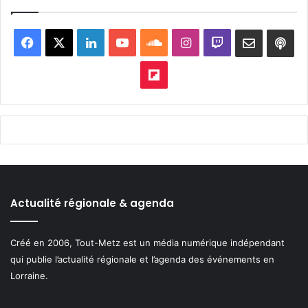
Facebook
X
Linkedin
YouTube
SoundCloud
Instagram
Twitch
Newslett
Goo
pod
Flipboard
Actualité régionale & agenda
Créé en 2006, Tout-Metz est un média numérique indépendant
qui publie l’actualité régionale et l’agenda des événements en
Lorraine.