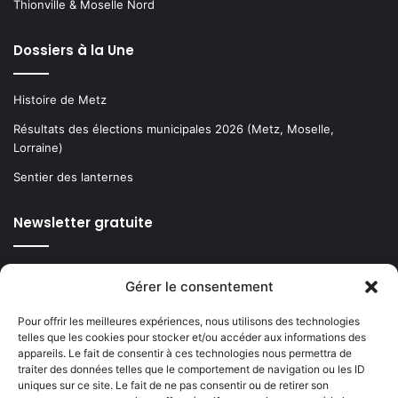
Thionville & Moselle Nord
Dossiers à la Une
Histoire de Metz
Résultats des élections municipales 2026 (Metz, Moselle,
Lorraine)
Sentier des lanternes
Newsletter gratuite
Gérer le consentement
Choisissez : matin, soir ou hebdo ?
Pour offrir les meilleures expériences, nous utilisons des technologies
Les infos essentielles de la région à lire au moment où cela vous
telles que les cookies pour stocker et/ou accéder aux informations des
appareils. Le fait de consentir à ces technologies nous permettra de
arrange !
traiter des données telles que le comportement de navigation ou les ID
uniques sur ce site. Le fait de ne pas consentir ou de retirer son
Entrez