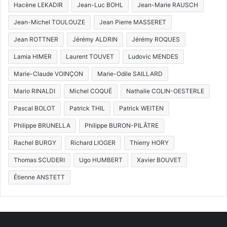
Hacène LEKADIR
Jean-Luc BOHL
Jean-Marie RAUSCH
Jean-Michel TOULOUZE
Jean Pierre MASSERET
Jean ROTTNER
Jérémy ALDRIN
Jérémy ROQUES
Lamia HIMER
Laurent TOUVET
Ludovic MENDES
Marie-Claude VOINÇON
Marie-Odile SAILLARD
Mario RINALDI
Michel COQUÉ
Nathalie COLIN-OESTERLE
Pascal BOLOT
Patrick THIL
Patrick WEITEN
Philippe BRUNELLA
Philippe BURON-PILÂTRE
Rachel BURGY
Richard LIOGER
Thierry HORY
Thomas SCUDERI
Ugo HUMBERT
Xavier BOUVET
Étienne ANSTETT