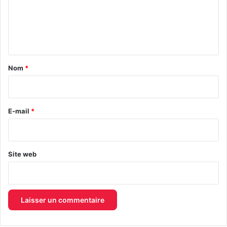
m
e
n
t
a
Nom
*
i
r
e
E-mail
*
*
Site web