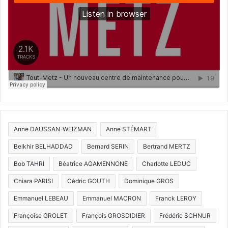
Anne DAUSSAN-WEIZMAN
Anne STÉMART
Belkhir BELHADDAD
Bernard SERIN
Bertrand MERTZ
Bob TAHRI
Béatrice AGAMENNONE
Charlotte LEDUC
Chiara PARISI
Cédric GOUTH
Dominique GROS
Emmanuel LEBEAU
Emmanuel MACRON
Franck LEROY
Françoise GROLET
François GROSDIDIER
Frédéric SCHNUR