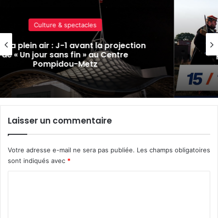
Culture & spectacles
Reconstitution, spectacles et cinéma
pour l’édition 2026 de « Ça tombe
comme à Gravelotte »
Laisser un commentaire
Votre adresse e-mail ne sera pas publiée.
Les champs obligatoires
sont indiqués avec
*
C
o
m