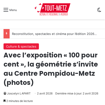
Sw
Menu
Reconstitution, spectacles et cinéma pour l’édition 2026 de « Ça tombe comme à Gravelotte »
Culture & spectacles
Avec l’exposition « 100 pour
cent », la géométrie s’invite
au Centre Pompidou-Metz
(photos)
Joscelyn LAPART
2 avril 2026
Dernière mise à jour: 2 avril 2026
2 minutes de lecture