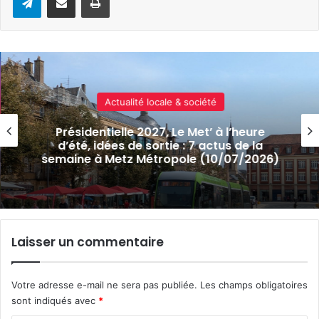
Culture & spectacles
ure
Les Montigniens dévoilent leurs p
 la
beaux « Trésors » à la médiathèqu
2026)
(exposition)
Laisser un commentaire
Votre adresse e-mail ne sera pas publiée.
Les champs obligatoires
sont indiqués avec
*