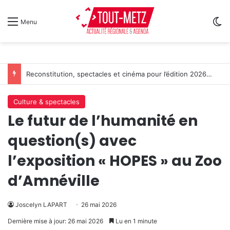
Sw
Menu
Reconstitution, spectacles et cinéma pour l’édition 2026 de « Ça tombe comme à Gravelotte »
Culture & spectacles
Le futur de l’humanité en
question(s) avec
l’exposition « HOPES » au Zoo
d’Amnéville
Joscelyn LAPART
26 mai 2026
Dernière mise à jour: 26 mai 2026
Lu en 1 minute