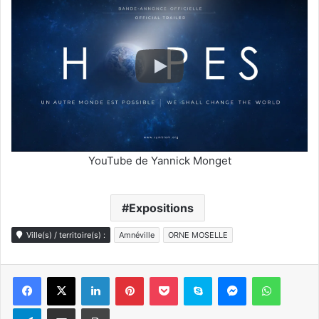
YouTube de Yannick Monget
Expositions
Ville(s) / territoire(s) :
Amnéville
ORNE MOSELLE
Linkedin
Pinterest
Pocket
Skype
Messenger
WhatsA
Telegram
Partager par e-mail
Imprimer