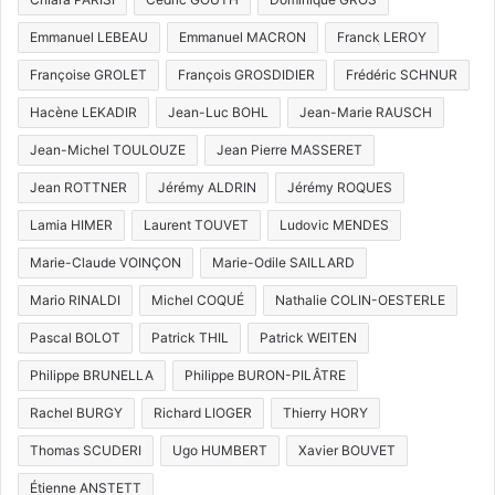
Emmanuel LEBEAU
Emmanuel MACRON
Franck LEROY
Françoise GROLET
François GROSDIDIER
Frédéric SCHNUR
Hacène LEKADIR
Jean-Luc BOHL
Jean-Marie RAUSCH
Jean-Michel TOULOUZE
Jean Pierre MASSERET
Jean ROTTNER
Jérémy ALDRIN
Jérémy ROQUES
Lamia HIMER
Laurent TOUVET
Ludovic MENDES
Marie-Claude VOINÇON
Marie-Odile SAILLARD
Mario RINALDI
Michel COQUÉ
Nathalie COLIN-OESTERLE
Pascal BOLOT
Patrick THIL
Patrick WEITEN
Philippe BRUNELLA
Philippe BURON-PILÂTRE
Rachel BURGY
Richard LIOGER
Thierry HORY
Thomas SCUDERI
Ugo HUMBERT
Xavier BOUVET
Étienne ANSTETT