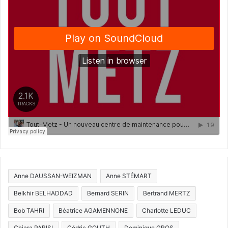
Anne DAUSSAN-WEIZMAN
Anne STÉMART
Belkhir BELHADDAD
Bernard SERIN
Bertrand MERTZ
Bob TAHRI
Béatrice AGAMENNONE
Charlotte LEDUC
Chiara PARISI
Cédric GOUTH
Dominique GROS