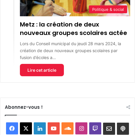
Politique & social
Metz : la création de deux
nouveaux groupes scolaires actée
Lors du Conseil municipal du jeudi 28 mars 2024, la
création de deux nouveaux groupes scolaires par
fusion d’écoles a…
Lire cet article
Abonnez-vous !
Facebook
X
Linkedin
YouTube
SoundCloud
Instagram
Twitch
Newslett
Goo