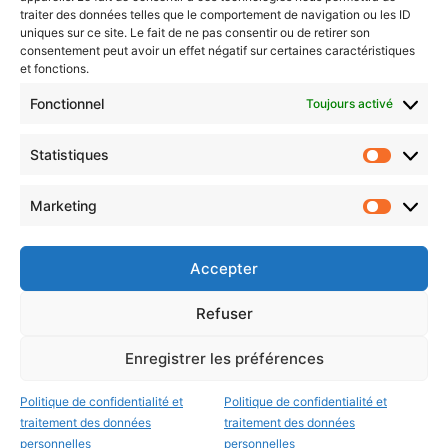
traiter des données telles que le comportement de navigation ou les ID
uniques sur ce site. Le fait de ne pas consentir ou de retirer son
consentement peut avoir un effet négatif sur certaines caractéristiques
et fonctions.
Choisissez : matin, soir ou hebdo ?
Fonctionnel
Toujours activé
Les infos essentielles de la région à lire au moment où cela vous
arrange !
Statistiques
Statistiq
Entrez
votre
Marketing
Marketin
adresse
e-
mail
Accepter
Evénements
Refuser
Enregistrer les préférences
AI now
Festival Constellations Metz
Politique de confidentialité et
Politique de confidentialité et
traitement des données
traitement des données
Metz Plage
personnelles
personnelles