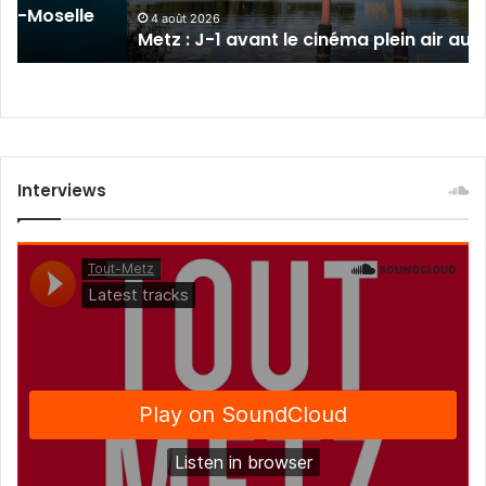
sur-Moselle
air
4 août 2026
Metz : J-1 avant le cinéma plein air au 
au
Plan
d’Eau
Interviews