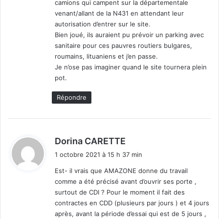
camions qui campent sur la départementale
:
venant/allant de la N431 en attendant leur
autorisation d’entrer sur le site.
Bien joué, ils auraient pu prévoir un parking avec
sanitaire pour ces pauvres routiers bulgares,
roumains, lituaniens et j’en passe.
Je n’ose pas imaginer quand le site tournera plein
pot.
Répondre
d
Dorina CARETTE
i
1 octobre 2021 à 15 h 37 min
t
Est- il vrais que AMAZONE donne du travail
comme a été précisé avant d’ouvrir ses porte ,
:
surtout de CDI ? Pour le moment il fait des
contractes en CDD (plusieurs par jours ) et 4 jours
après, avant la période d’essai qui est de 5 jours ,