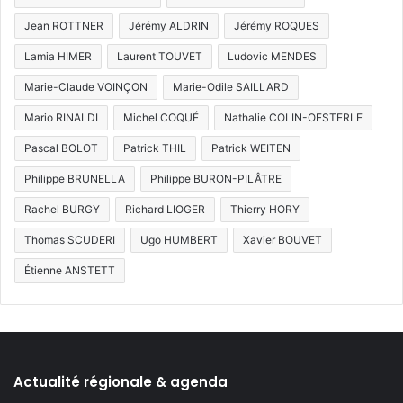
Jean ROTTNER
Jérémy ALDRIN
Jérémy ROQUES
Lamia HIMER
Laurent TOUVET
Ludovic MENDES
Marie-Claude VOINÇON
Marie-Odile SAILLARD
Mario RINALDI
Michel COQUÉ
Nathalie COLIN-OESTERLE
Pascal BOLOT
Patrick THIL
Patrick WEITEN
Philippe BRUNELLA
Philippe BURON-PILÂTRE
Rachel BURGY
Richard LIOGER
Thierry HORY
Thomas SCUDERI
Ugo HUMBERT
Xavier BOUVET
Étienne ANSTETT
Actualité régionale & agenda