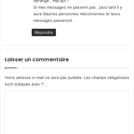
dérange , mai qui ?
:
Si mes messages ne passent pas , plus tard il y
aura d’autres personnes mécontentes et leurs
messages passeront .
Répondre
Laisser un commentaire
Votre adresse e-mail ne sera pas publiée.
Les champs obligatoires
sont indiqués avec
*
C
o
m
m
e