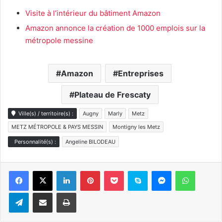
Visite à l’intérieur du bâtiment Amazon
Amazon annonce la création de 1000 emplois sur la
métropole messine
Amazon
Entreprises
Plateau de Frescaty
Ville(s) / territoire(s) :
Augny
Marly
Metz
METZ MÉTROPOLE & PAYS MESSIN
Montigny les Metz
Personnalité(s) :
Angeline BILODEAU
Linkedin
Pinterest
Pocket
Skype
Messenger
WhatsA
Telegram
Partager par e-mail
Imprimer