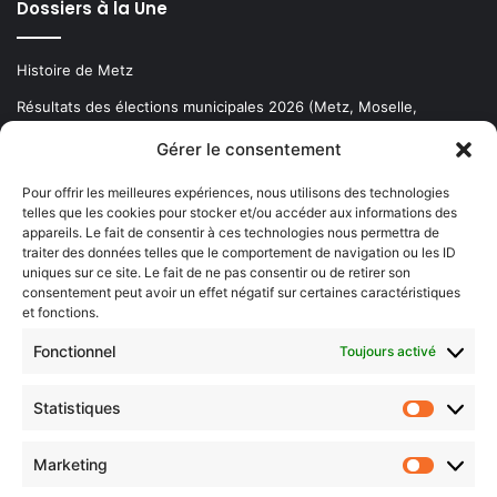
Dossiers à la Une
Histoire de Metz
Résultats des élections municipales 2026 (Metz, Moselle,
Lorraine)
Gérer le consentement
Sentier des lanternes
Pour offrir les meilleures expériences, nous utilisons des technologies
telles que les cookies pour stocker et/ou accéder aux informations des
Newsletter gratuite
appareils. Le fait de consentir à ces technologies nous permettra de
traiter des données telles que le comportement de navigation ou les ID
uniques sur ce site. Le fait de ne pas consentir ou de retirer son
consentement peut avoir un effet négatif sur certaines caractéristiques
et fonctions.
Choisissez : matin, soir ou hebdo ?
Fonctionnel
Toujours activé
Les infos essentielles de la région à lire au moment où cela vous
arrange !
Statistiques
Statistiq
Entrez
votre
Marketing
Marketin
adresse