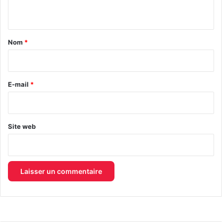
n
t
a
Nom
*
i
r
e
E-mail
*
*
Site web