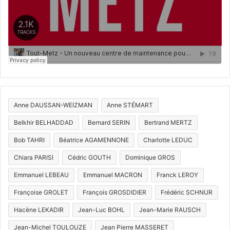
Anne DAUSSAN-WEIZMAN
Anne STÉMART
Belkhir BELHADDAD
Bernard SERIN
Bertrand MERTZ
Bob TAHRI
Béatrice AGAMENNONE
Charlotte LEDUC
Chiara PARISI
Cédric GOUTH
Dominique GROS
Emmanuel LEBEAU
Emmanuel MACRON
Franck LEROY
Françoise GROLET
François GROSDIDIER
Frédéric SCHNUR
Hacène LEKADIR
Jean-Luc BOHL
Jean-Marie RAUSCH
Jean-Michel TOULOUZE
Jean Pierre MASSERET