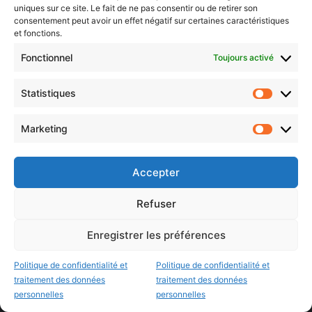
uniques sur ce site. Le fait de ne pas consentir ou de retirer son
Instagram Metz
|
Newsletter Metz
consentement peut avoir un effet négatif sur certaines caractéristiques
et fonctions.
Twitch Metz
Fonctionnel
Toujours activé
Nos éditions
Statistiques
Statistiq
Agenda Grand Est
Marketing
Marketin
Agenda Moselle Est
Luxembourg & frontaliers
Accepter
Metz, Moselle & Lorraine
Refuser
Nancy & Meurthe & Moselle
Enregistrer les préférences
Thionville & Moselle Nord
Politique de confidentialité et
Politique de confidentialité et
Dossiers à la Une
traitement des données
traitement des données
personnelles
personnelles
Histoire de Metz