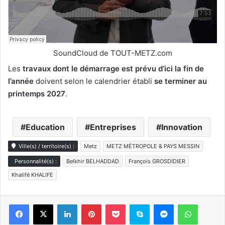
SoundCloud de TOUT-METZ.com
Les
travaux dont le démarrage est prévu d’ici la fin de
l’année
doivent selon le calendrier établi
se terminer au
printemps 2027
.
Education
Entreprises
Innovation
Ville(s) / territoire(s) :
Metz
METZ MÉTROPOLE & PAYS MESSIN
Personnalité(s) :
Belkhir BELHADDAD
François GROSDIDIER
Khalifé KHALIFE
Linkedin
Pinterest
Pocket
Skype
Messenger
WhatsA