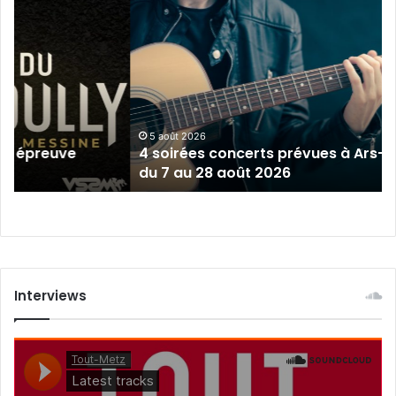
4
soirées
concerts
prévues
à
Ars-
sur-
Moselle
5 août 2026
épreuve
4 soirées concerts prévues à Ars-sur-
du
du 7 au 28 août 2026
7
au
28
août
2026
Interviews