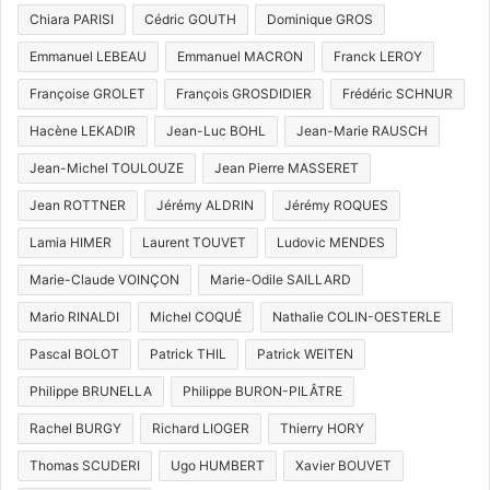
Chiara PARISI
Cédric GOUTH
Dominique GROS
Emmanuel LEBEAU
Emmanuel MACRON
Franck LEROY
Françoise GROLET
François GROSDIDIER
Frédéric SCHNUR
Hacène LEKADIR
Jean-Luc BOHL
Jean-Marie RAUSCH
Jean-Michel TOULOUZE
Jean Pierre MASSERET
Jean ROTTNER
Jérémy ALDRIN
Jérémy ROQUES
Lamia HIMER
Laurent TOUVET
Ludovic MENDES
Marie-Claude VOINÇON
Marie-Odile SAILLARD
Mario RINALDI
Michel COQUÉ
Nathalie COLIN-OESTERLE
Pascal BOLOT
Patrick THIL
Patrick WEITEN
Philippe BRUNELLA
Philippe BURON-PILÂTRE
Rachel BURGY
Richard LIOGER
Thierry HORY
Thomas SCUDERI
Ugo HUMBERT
Xavier BOUVET