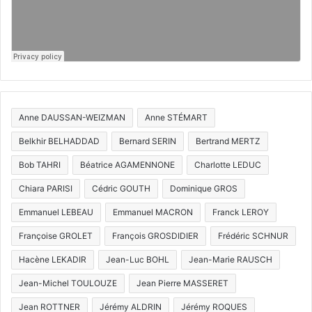
Anne DAUSSAN-WEIZMAN
Anne STÉMART
Belkhir BELHADDAD
Bernard SERIN
Bertrand MERTZ
Bob TAHRI
Béatrice AGAMENNONE
Charlotte LEDUC
Chiara PARISI
Cédric GOUTH
Dominique GROS
Emmanuel LEBEAU
Emmanuel MACRON
Franck LEROY
Françoise GROLET
François GROSDIDIER
Frédéric SCHNUR
Hacène LEKADIR
Jean-Luc BOHL
Jean-Marie RAUSCH
Jean-Michel TOULOUZE
Jean Pierre MASSERET
Jean ROTTNER
Jérémy ALDRIN
Jérémy ROQUES