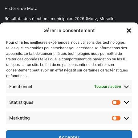
Histoire de Metz
Résultats des élections municipales 2026 (Metz, Moselle,
Lorraine)
Gérer le consentement
Sentier des lanternes
Pour offrir les meilleures expériences, nous utilisons des technologies
telles que les cookies pour stocker et/ou accéder aux informations des
Newsletter gratuite
appareils. Le fait de consentir à ces technologies nous permettra de
traiter des données telles que le comportement de navigation ou les ID
uniques sur ce site. Le fait de ne pas consentir ou de retirer son
consentement peut avoir un effet négatif sur certaines caractéristiques
et fonctions.
Choisissez : matin, soir ou hebdo ?
Fonctionnel
Toujours activé
Les infos essentielles de la région à lire au moment où cela vous
arrange !
Statistiques
Statistiq
Entrez
votre
Marketing
Marketin
adresse
e-
mail
Accepter