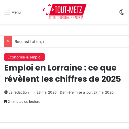
Sw
Menu
Reconstitution, spectacles et cinéma pour l’édition 2026 de « Ça tombe comme à Gravelotte »
Economie & emploi
Emploi en Lorraine : ce que
révèlent les chiffres de 2025
La rédaction
28 mai 2026
Dernière mise à jour: 27 mai 2026
2 minutes de lecture