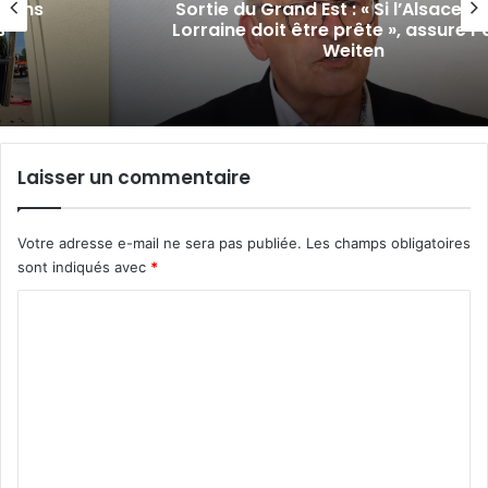
tions
Sortie du Grand Est : « Si l’Alsace pa
s-
Lorraine doit être prête », assure P
Weiten
Laisser un commentaire
Votre adresse e-mail ne sera pas publiée.
Les champs obligatoires
sont indiqués avec
*
C
o
m
m
e
n