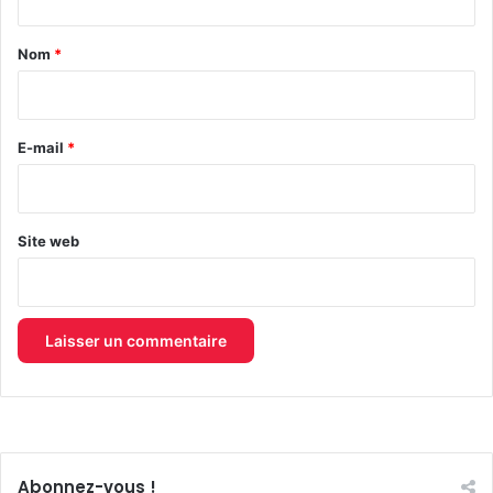
t
a
Nom
*
i
r
e
E-mail
*
*
Site web
Abonnez-vous !