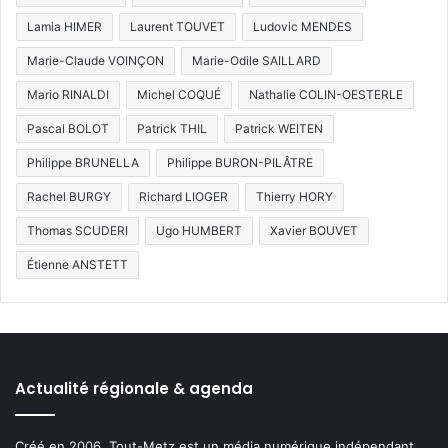
Lamia HIMER
Laurent TOUVET
Ludovic MENDES
Marie-Claude VOINÇON
Marie-Odile SAILLARD
Mario RINALDI
Michel COQUÉ
Nathalie COLIN-OESTERLE
Pascal BOLOT
Patrick THIL
Patrick WEITEN
Philippe BRUNELLA
Philippe BURON-PILÂTRE
Rachel BURGY
Richard LIOGER
Thierry HORY
Thomas SCUDERI
Ugo HUMBERT
Xavier BOUVET
Étienne ANSTETT
Actualité régionale & agenda
Créé en 2006, Tout-Metz est un média numérique indépendant