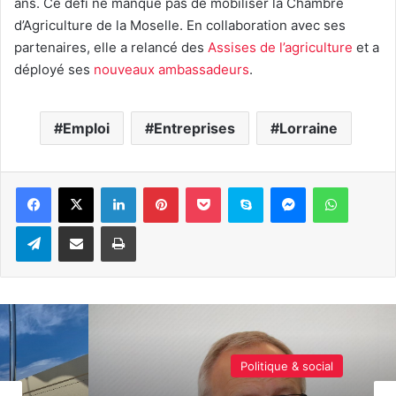
ans. Ce défi ne manque pas de mobiliser la Chambre
d’Agriculture de la Moselle. En collaboration avec ses
partenaires, elle a relancé des
Assises de l’agriculture
et a
déployé ses
nouveaux ambassadeurs
.
Emploi
Entreprises
Lorraine
Linkedin
Pinterest
Pocket
Skype
Messenger
WhatsA
Telegram
Partager par e-mail
Imprimer
Politique & social