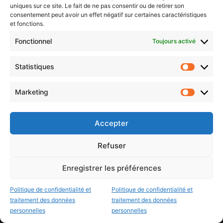
uniques sur ce site. Le fait de ne pas consentir ou de retirer son
Réseaux sociaux
consentement peut avoir un effet négatif sur certaines caractéristiques
et fonctions.
Facebook Metz
|
Twitter Metz
Fonctionnel
Toujours activé
Youtube Metz
|
Soundcloud Metz
Statistiques
Statistiq
Podcast Metz
|
Linkedin Metz
Marketing
Marketin
Instagram Metz
|
Newsletter Metz
Accepter
Twitch Metz
Refuser
Nos éditions
Enregistrer les préférences
Agenda Grand Est
Politique de confidentialité et
Politique de confidentialité et
Agenda Moselle Est
traitement des données
traitement des données
personnelles
personnelles
Luxembourg & frontaliers