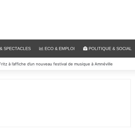
& SPECTACLES
ECO & EMPLOI
POLITIQUE & SOCIAL
es et cinéma pour l’édition 2026 de « Ça tombe comme à Gravelotte »