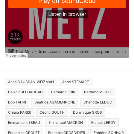
Anne DAUSSAN-WEIZMAN
Anne STÉMART
Belkhir BELHADDAD
Bernard SERIN
Bertrand MERTZ
Bob TAHRI
Béatrice AGAMENNONE
Charlotte LEDUC
Chiara PARISI
Cédric GOUTH
Dominique GROS
Emmanuel LEBEAU
Emmanuel MACRON
Franck LEROY
Françoise GROLET
François GROSDIDIER
Frédéric SCHNUR