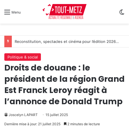
Sw
Menu
Reconstitution, spectacles et cinéma pour l’édition 2026 de « Ça tombe comme à Gravelotte »
Politique & social
Droits de douane : le
président de la région Grand
Est Franck Leroy réagit à
l’annonce de Donald Trump
Joscelyn LAPART
15 juillet 2025
Dernière mise à jour: 21 juillet 2025
2 minutes de lecture