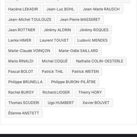
Hacène LEKADIR
Jean-Luc BOHL
Jean-Marie RAUSCH
Jean-Michel TOULOUZE
Jean Pierre MASSERET
Jean ROTTNER
Jérémy ALDRIN
Jérémy ROQUES
Lamia HIMER
Laurent TOUVET
Ludovic MENDES
Marie-Claude VOINÇON
Marie-Odile SAILLARD
Mario RINALDI
Michel COQUÉ
Nathalie COLIN-OESTERLE
Pascal BOLOT
Patrick THIL
Patrick WEITEN
Philippe BRUNELLA
Philippe BURON-PILÂTRE
Rachel BURGY
Richard LIOGER
Thierry HORY
Thomas SCUDERI
Ugo HUMBERT
Xavier BOUVET
Étienne ANSTETT