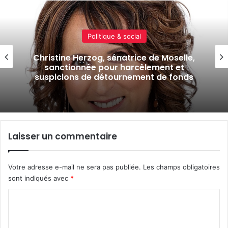
Actualité locale & société
Soins des AVC, mécénat, expo-vente : 7
actus de la semaine à Metz et en Moselle
(17 juillet 2026)
Laisser un commentaire
Votre adresse e-mail ne sera pas publiée.
Les champs obligatoires
sont indiqués avec
*
C
o
m