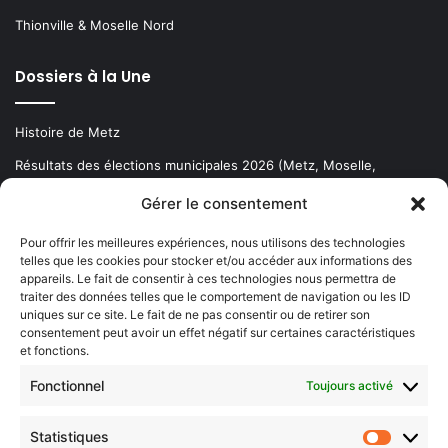
Thionville & Moselle Nord
Dossiers à la Une
Histoire de Metz
Résultats des élections municipales 2026 (Metz, Moselle,
Lorraine)
Gérer le consentement
Sentier des lanternes
Pour offrir les meilleures expériences, nous utilisons des technologies
telles que les cookies pour stocker et/ou accéder aux informations des
Newsletter gratuite
appareils. Le fait de consentir à ces technologies nous permettra de
traiter des données telles que le comportement de navigation ou les ID
uniques sur ce site. Le fait de ne pas consentir ou de retirer son
consentement peut avoir un effet négatif sur certaines caractéristiques
et fonctions.
Choisissez : matin, soir ou hebdo ?
Fonctionnel
Toujours activé
Les infos essentielles de la région à lire au moment où cela vous
arrange !
Statistiques
Statistiq