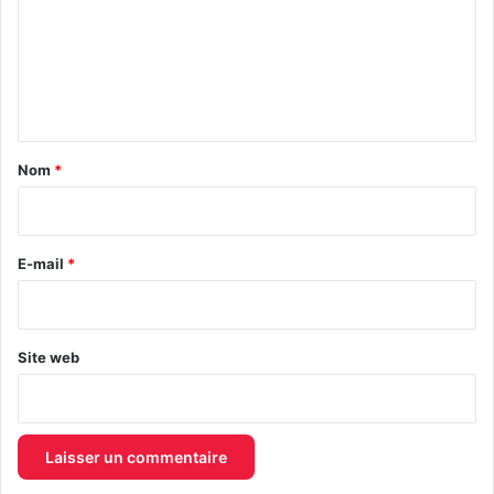
m
e
n
t
a
Nom
*
i
r
e
E-mail
*
*
Site web