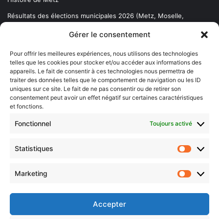
Résultats des élections municipales 2026 (Metz, Moselle,
Lorraine)
Gérer le consentement
Sentier des lanternes
Pour offrir les meilleures expériences, nous utilisons des technologies
telles que les cookies pour stocker et/ou accéder aux informations des
Newsletter gratuite
appareils. Le fait de consentir à ces technologies nous permettra de
traiter des données telles que le comportement de navigation ou les ID
uniques sur ce site. Le fait de ne pas consentir ou de retirer son
consentement peut avoir un effet négatif sur certaines caractéristiques
et fonctions.
Choisissez : matin, soir ou hebdo ?
Fonctionnel
Toujours activé
Les infos essentielles de la région à lire au moment où cela vous
arrange !
Statistiques
Statistiq
Entrez
votre
Marketing
Marketin
adresse
e-
mail
Accepter