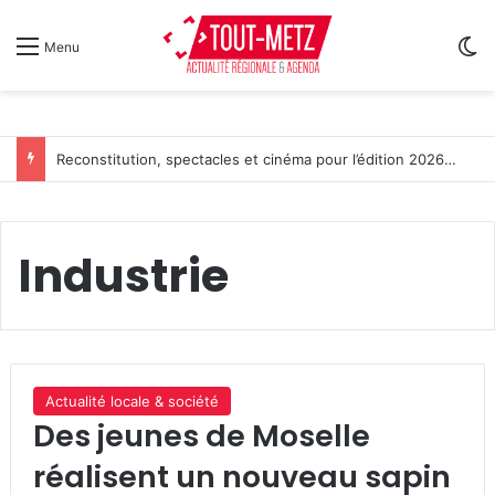
Sw
Menu
Reconstitution, spectacles et cinéma pour l’édition 2026 de « Ça tombe comme à Gravelotte »
Industrie
Actualité locale & société
Des jeunes de Moselle
réalisent un nouveau sapin