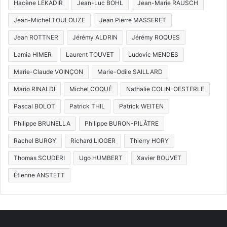
Hacène LEKADIR
Jean-Luc BOHL
Jean-Marie RAUSCH
Jean-Michel TOULOUZE
Jean Pierre MASSERET
Jean ROTTNER
Jérémy ALDRIN
Jérémy ROQUES
Lamia HIMER
Laurent TOUVET
Ludovic MENDES
Marie-Claude VOINÇON
Marie-Odile SAILLARD
Mario RINALDI
Michel COQUÉ
Nathalie COLIN-OESTERLE
Pascal BOLOT
Patrick THIL
Patrick WEITEN
Philippe BRUNELLA
Philippe BURON-PILÂTRE
Rachel BURGY
Richard LIOGER
Thierry HORY
Thomas SCUDERI
Ugo HUMBERT
Xavier BOUVET
Étienne ANSTETT