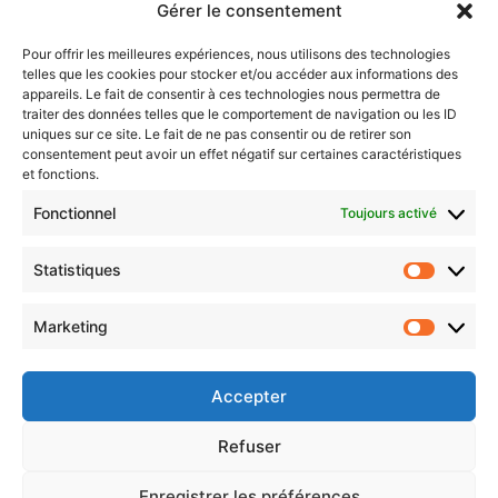
Gérer le consentement
votre
adresse
Pour offrir les meilleures expériences, nous utilisons des technologies
e-
telles que les cookies pour stocker et/ou accéder aux informations des
mail
appareils. Le fait de consentir à ces technologies nous permettra de
traiter des données telles que le comportement de navigation ou les ID
Evénements
uniques sur ce site. Le fait de ne pas consentir ou de retirer son
consentement peut avoir un effet négatif sur certaines caractéristiques
et fonctions.
AI now
Fonctionnel
Toujours activé
Festival Constellations Metz
Metz Plage
Statistiques
Statistiq
Marketing
Marketin
Accepter
Refuser
Enregistrer les préférences