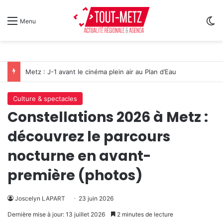
Sw
Menu
Un festival de musique celte organisé au parc archéologique de Bliesbruck les 7 et 8 août 2026
Culture & spectacles
Constellations 2026 à Metz :
découvrez le parcours
nocturne en avant-
première (photos)
Joscelyn LAPART
23 juin 2026
Dernière mise à jour: 13 juillet 2026
2 minutes de lecture