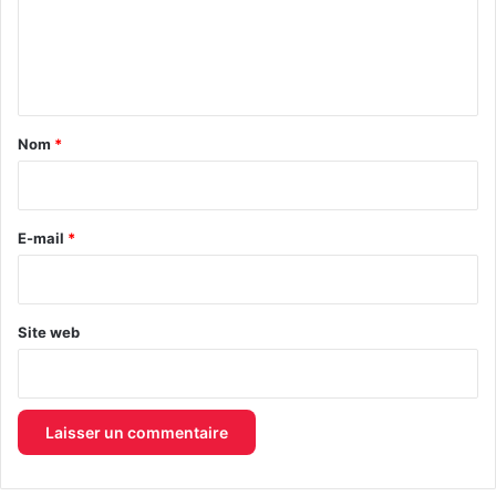
m
e
n
t
a
Nom
*
i
r
e
E-mail
*
*
Site web