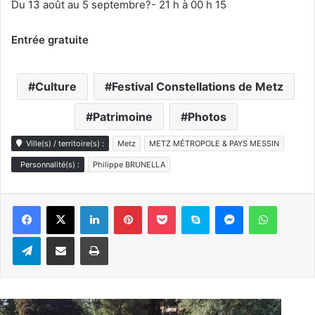
Du 13 août au 5 septembre?- 21 h à 00 h 15
Entrée gratuite
Culture
Festival Constellations de Metz
Patrimoine
Photos
Ville(s) / territoire(s) :
Metz
METZ MÉTROPOLE & PAYS MESSIN
Personnalité(s) :
Philippe BRUNELLA
Linkedin
Pinterest
Pocket
Skype
Messenger
WhatsA
Telegram
Partager par e-mail
Imprimer