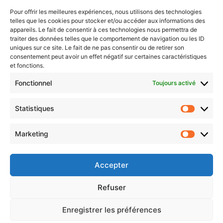
Sentier des lanternes
Pour offrir les meilleures expériences, nous utilisons des technologies
telles que les cookies pour stocker et/ou accéder aux informations des
Newsletter gratuite
appareils. Le fait de consentir à ces technologies nous permettra de
traiter des données telles que le comportement de navigation ou les ID
uniques sur ce site. Le fait de ne pas consentir ou de retirer son
consentement peut avoir un effet négatif sur certaines caractéristiques
et fonctions.
Choisissez : matin, soir ou hebdo ?
Fonctionnel
Toujours activé
Les infos essentielles de la région à lire au moment où cela vous
arrange !
Statistiques
Statistiq
Entrez
votre
Marketing
Marketin
adresse
e-
mail
Accepter
Evénements
Refuser
Enregistrer les préférences
AI now