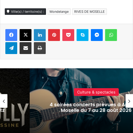
Ville(s) / territoire(s) :
Mondelange
RIVES DE MOSELLE
Linkedin
Pinterest
Pocket
Skype
Messenger
WhatsA
Telegram
Partager par e-mail
Imprimer
Culture & spectacles
sur-
Metz : J-1 avant le cinéma plein ai
Plan d’Eau