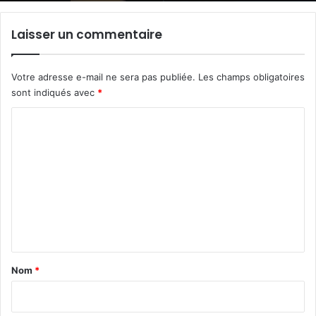
Laisser un commentaire
Votre adresse e-mail ne sera pas publiée.
Les champs obligatoires
sont indiqués avec
*
C
o
m
m
e
n
t
a
Nom
*
i
r