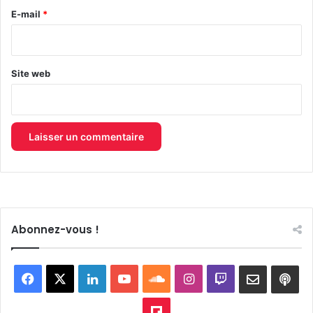
e
E-mail
*
*
Site web
Abonnez-vous !
Facebook
X
Linkedin
YouTube
SoundCloud
Instagram
Twitch
Newslett
Goo
pod
Flipboard