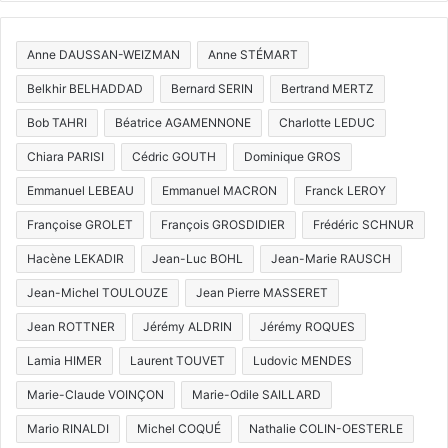
Anne DAUSSAN-WEIZMAN
Anne STÉMART
Belkhir BELHADDAD
Bernard SERIN
Bertrand MERTZ
Bob TAHRI
Béatrice AGAMENNONE
Charlotte LEDUC
Chiara PARISI
Cédric GOUTH
Dominique GROS
Emmanuel LEBEAU
Emmanuel MACRON
Franck LEROY
Françoise GROLET
François GROSDIDIER
Frédéric SCHNUR
Hacène LEKADIR
Jean-Luc BOHL
Jean-Marie RAUSCH
Jean-Michel TOULOUZE
Jean Pierre MASSERET
Jean ROTTNER
Jérémy ALDRIN
Jérémy ROQUES
Lamia HIMER
Laurent TOUVET
Ludovic MENDES
Marie-Claude VOINÇON
Marie-Odile SAILLARD
Mario RINALDI
Michel COQUÉ
Nathalie COLIN-OESTERLE