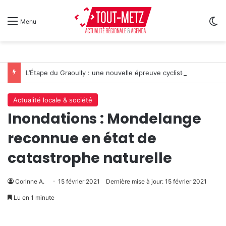
Sw
Menu
L’Étape du Graoully : une nouvelle épreuve cycliste débarque à Metz
Actualité locale & société
Inondations : Mondelange
reconnue en état de
catastrophe naturelle
Corinne A.
15 février 2021
Dernière mise à jour: 15 février 2021
Lu en 1 minute