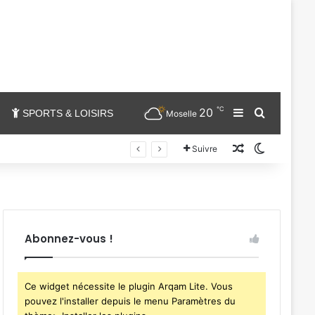
℃
20
Sidebar (barr
Chercher
SPORTS & LOISIRS
Moselle
Un article au
Switch sk
Suivre
Abonnez-vous !
Ce widget nécessite le plugin Arqam Lite. Vous
pouvez l'installer depuis le menu Paramètres du