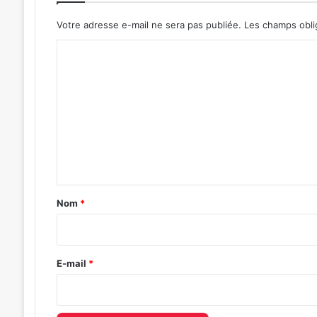
Votre adresse e-mail ne sera pas publiée.
Les champs obli
C
o
m
m
e
n
t
a
Nom
*
i
r
e
E-mail
*
*