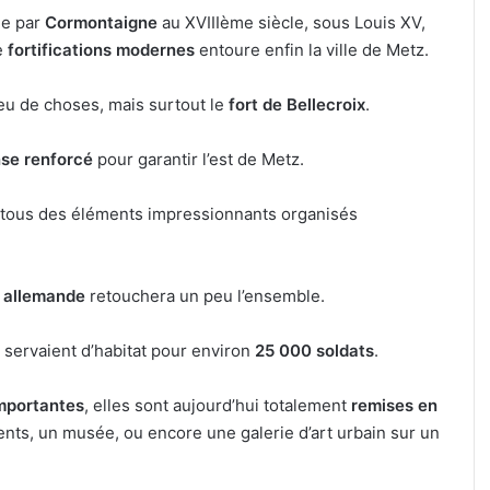
ée par
Cormontaigne
au XVIIIème siècle, sous Louis XV,
e
fortifications modernes
entoure enfin la ville de Metz.
Reconstitution,
 peu de choses, mais surtout le
fort de Bellecroix
.
spectacles
et
nse renforcé
pour garantir l’est de Metz.
cinéma
pour
 tous des éléments impressionnants organisés
l’édition
7 août 2026
2026
 : 7
Reconstitution, spectacles et cinéma
de
t
pour l’édition 2026 de « Ça tombe
«
 allemande
retouchera un peu l’ensemble.
comme à Gravelotte »
Ça
tombe
z
servaient d’habitat pour environ
25 000 soldats
.
comme
à
Gravelotte
importantes
, elles sont aujourd’hui totalement
remises en
»
ts, un musée, ou encore une galerie d’art urbain sur un