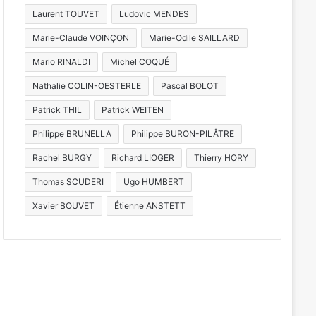
Laurent TOUVET
Ludovic MENDES
Marie-Claude VOINÇON
Marie-Odile SAILLARD
Mario RINALDI
Michel COQUÉ
Nathalie COLIN-OESTERLE
Pascal BOLOT
Patrick THIL
Patrick WEITEN
Philippe BRUNELLA
Philippe BURON-PILÂTRE
Rachel BURGY
Richard LIOGER
Thierry HORY
Thomas SCUDERI
Ugo HUMBERT
Xavier BOUVET
Étienne ANSTETT