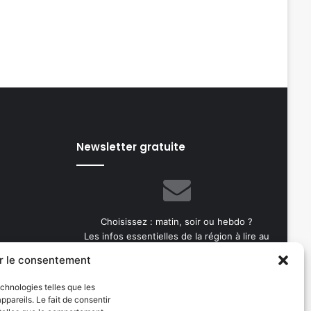
Newsletter gratuite
Choisissez : matin, soir ou hebdo ?
Les infos essentielles de la région à lire au
moment où cela vous arrange !
r le consentement
Entrez
echnologies telles que les
votre
pareils. Le fait de consentir
adresse