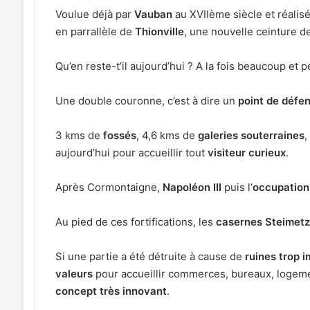
Voulue déjà par
Vauban
au XVIIème siècle et réalis
en parrallèle de
Thionville
, une nouvelle ceinture d
Tout-
Qu’en reste-t’il aujourd’hui ? A la fois beaucoup et
Metz,
armée,
Une double couronne, c’est à dire un
point de défe
sports
de
3 kms de
fossés
, 4,6 kms de
galeries souterraines
,
combat
31 juillet 2026
:
aujourd’hui pour accueillir tout
visiteur curieux
.
Tout-Metz, armée, sports de combat
7
actus de la semaine à Metz (31 juille
actus
Après Cormontaigne,
Napoléon III
puis l’
occupation
2026)
de
la
Au pied de ces fortifications, les
casernes Steimet
semaine
à
Metz
Si une partie a été détruite à cause de
ruines trop 
(31
valeurs
pour accueillir commerces, bureaux, logemen
juillet
concept très innovant
.
2026)