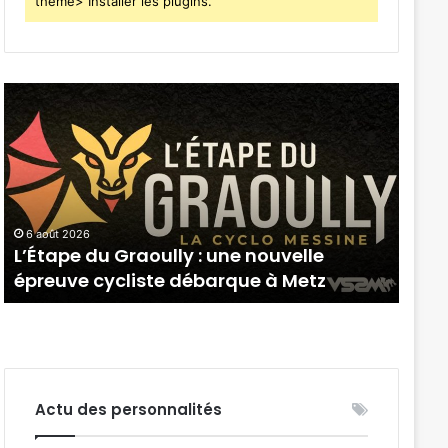
thème> Installer les plugins.
L’Étape
4
du
soirées
Graoully
concert
:
prévue
une
à
nouvelle
Ars-
épreuve
sur-
6 août 2026
5 ao
cycliste
Moselle
L’Étape du Graoully : une nouvelle
4 so
débarque
du
épreuve cycliste débarque à Metz
Mos
à
7
Metz
au
28
août
2026
Actu des personnalités