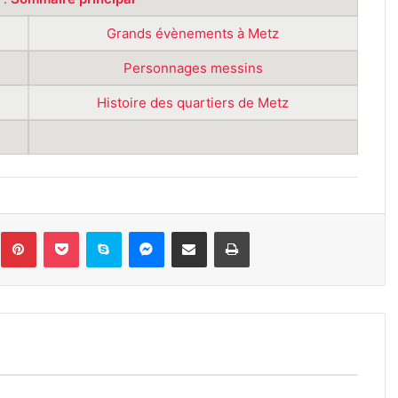
Grands évènements à Metz
Personnages messins
Histoire des quartiers de Metz
inkedin
Pinterest
Pocket
Skype
Messenger
Partager par e-mail
Imprimer