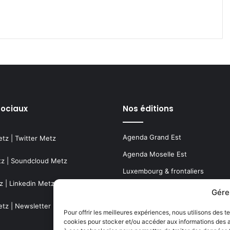
sociaux
Nos éditions
Agenda Grand Est
etz
|
Twitter Metz
Agenda Moselle Est
tz
|
Soundcloud Metz
Luxembourg & frontaliers
z
|
Linkedin Metz
Metz, Moselle & Lorraine
Gére
Nancy & Meurthe & Moselle
etz
|
Newsletter Metz
Pour offrir les meilleures expériences, nous utilisons des t
cookies pour stocker et/ou accéder aux informations des ap
Thionville & Moselle Nord