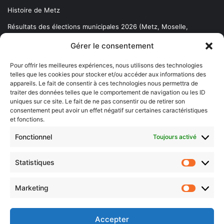
Histoire de Metz
Résultats des élections municipales 2026 (Metz, Moselle,
Lorraine)
Gérer le consentement
Sentier des lanternes
Pour offrir les meilleures expériences, nous utilisons des technologies
telles que les cookies pour stocker et/ou accéder aux informations des
Newsletter gratuite
appareils. Le fait de consentir à ces technologies nous permettra de
traiter des données telles que le comportement de navigation ou les ID
uniques sur ce site. Le fait de ne pas consentir ou de retirer son
consentement peut avoir un effet négatif sur certaines caractéristiques
et fonctions.
Choisissez : matin, soir ou hebdo ?
Fonctionnel
Toujours activé
Les infos essentielles de la région à lire au moment où cela vous
arrange !
Statistiques
Statistiq
Entrez
votre
Marketing
Marketin
adresse
e-
mail
Accepter