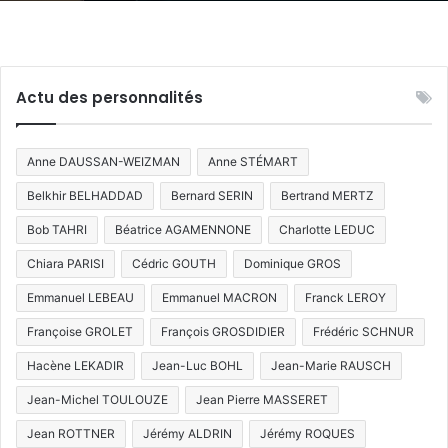
28
août
2026
Actu des personnalités
Anne DAUSSAN-WEIZMAN
Anne STÉMART
Belkhir BELHADDAD
Bernard SERIN
Bertrand MERTZ
Bob TAHRI
Béatrice AGAMENNONE
Charlotte LEDUC
Chiara PARISI
Cédric GOUTH
Dominique GROS
Emmanuel LEBEAU
Emmanuel MACRON
Franck LEROY
Françoise GROLET
François GROSDIDIER
Frédéric SCHNUR
Hacène LEKADIR
Jean-Luc BOHL
Jean-Marie RAUSCH
Jean-Michel TOULOUZE
Jean Pierre MASSERET
Jean ROTTNER
Jérémy ALDRIN
Jérémy ROQUES