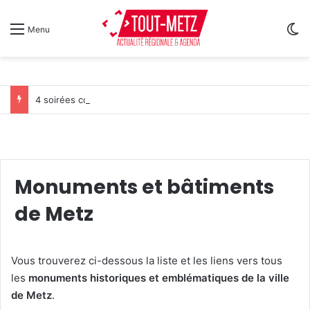
Sw
Menu
4 soirées concerts prévues à Ars-sur-Moselle du 7 au 28 août 2026
Monuments et bâtiments
de Metz
Vous trouverez ci-dessous la liste et les liens vers tous
les
monuments historiques et emblématiques de la ville
de Metz
.