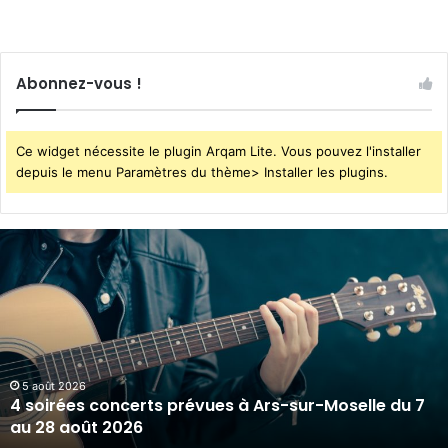
Abonnez-vous !
Ce widget nécessite le plugin Arqam Lite. Vous pouvez l'installer
depuis le menu Paramètres du thème> Installer les plugins.
4
soirées
concerts
prévues
à
Ars-
sur-
Moselle
5 août 2026
4 soirées concerts prévues à Ars-sur-Moselle du 7
du
au 28 août 2026
7
au