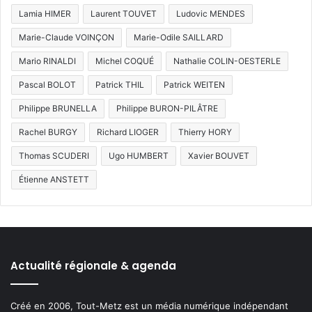
Lamia HIMER
Laurent TOUVET
Ludovic MENDES
Marie-Claude VOINÇON
Marie-Odile SAILLARD
Mario RINALDI
Michel COQUÉ
Nathalie COLIN-OESTERLE
Pascal BOLOT
Patrick THIL
Patrick WEITEN
Philippe BRUNELLA
Philippe BURON-PILÂTRE
Rachel BURGY
Richard LIOGER
Thierry HORY
Thomas SCUDERI
Ugo HUMBERT
Xavier BOUVET
Étienne ANSTETT
Actualité régionale & agenda
Créé en 2006, Tout-Metz est un média numérique indépendant